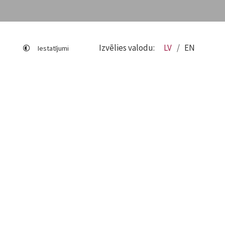
Izvēlies valodu:
LV
EN
Iestatījumi
Lapas karte
Viegli lasīt