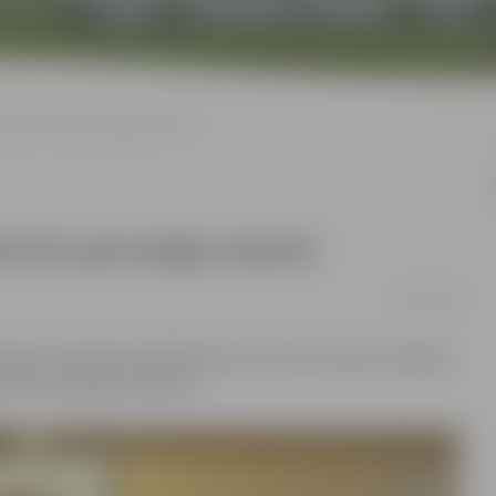
ciemā trīs personīgie rekordi
 trīs personīgie rekordi
15/11/2022
mīgi nostartējuši Lāčplēša kausā, izcīnot deviņas medaļas
unus personīgos rekordus.