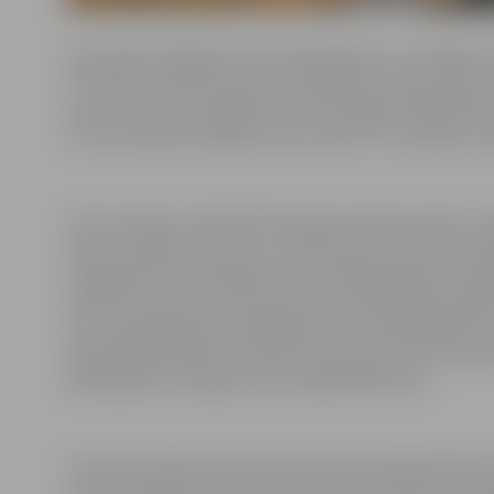
2022. gada Lāčplēša kauss spiešanā guļus uz atkārtoju
Inciemā. Sacensības pulcēja stiprākos Latvijas atlētus, k
puse no sava personīgā svara, bet pārējiem dalībnieki
izcīnot deviņas medaļas: četras zelta, trīs sudraba un
Zelta medaļu izcīnīja Edīte Ķeņģe sieviešu grupā svar
stieni uzspiežot 45 reizes. Tas sportistei ir jauns per
kategorijā virs 83 kilogramiem. Viņš 96 kilogramus sma
rekordu. Viņam arī 2. vieta jauniešu absolūtajā vērtēj
svara kategorijā līdz 83 kilogramiem. Viņš 64 kilogramu
absolūtajā vērtējumā. Vīriešu open grupā zelts svara 
69 kilogramus smago stieni uzspieda 28 reizes.
Sudraba medaļu sieviešu grupā svara kategorijā līdz 
stieni uzspiežot 48 reizes. Tas sportistei ir jauns per