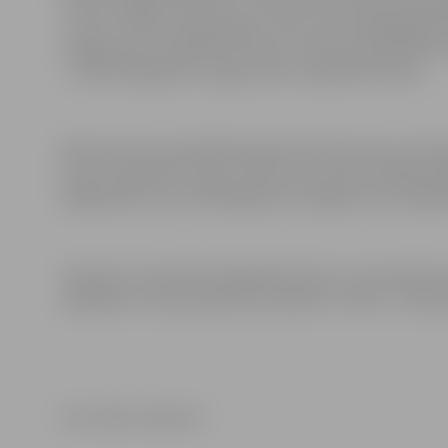
3. vietu. Vīriešu open grupā 2. vietu svara kategorijā 
smago stieni uzspiežot 34 reizes. Senioru grupā V60 s
– viņš 91 kilogramu smago stieni uzspieda 14 reizes.
Bronza junioru grupā Eduardam Šveimrausam svara kat
stieni uzspieda 17 reizes. Vēl bronza senioru V50 grup
kilogramiem. Viņš 130 kilogramus smago stieni uzspied
“Apolona” komanda sakrāja 90 punktus un komandu kop
atpaliekot vien par pieciem punktiem. Trešie – Valmi
Foto: klubs “Apolons”