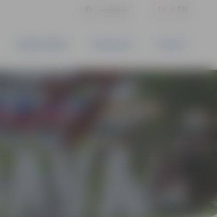
LV
EN
Iestatījumi
UZŅĒMĒJDARBĪBA
PAKALPOJUMI
KONTAKTI