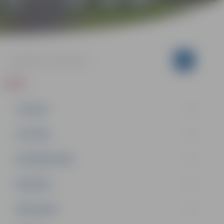
ZIŅAS
JAUNUMI
IZGLĪTĪBA
NODARBINĀTĪBA
PASĀKUMI
PAŠVALDĪBA