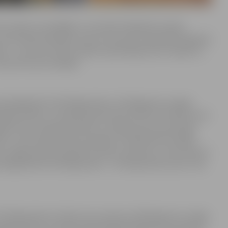
mu skaitu norisinājās 12. novembrī Siguldas novada
ā arī bija ieradušies viesi no Lietuvas. Sievietēm bija jāceļ
em – savs svars. Mūsu pilsētu pārstāvēja klubs “Apolons”,
 divas bronzas medaļas.
a kategorijā virs 63 kilogramiem, 32 kilogramus smago
sonīgais rekords. Jauniešu grupā zelts Artūram Strīķim svara
go stieni uzspieda 18 reizes, uzstādot jaunu personīgo
umā. Junioru grupā zelta medaļu izcīnīja Edvīns Kranga
s smago stieni uzspieda 25 reizes, ieņemot 2. vietu junioru
kategorijā līdz 83 kilogramiem – Dmitrijam Borzovam. Viņš
57 kilogramiem izcīnīja Jana Jansone, 28 kilogramus smago
sonīgais rekords. Sieviešu absolūtajā vērtējumā Jana ieguva