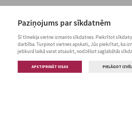
Paziņojums par sīkdatnēm
Šī tīmekļa vietne izmanto sīkdatnes. Piekrītot sīkdat
darbība. Turpinot vietnes apskati, Jūs piekrītat, ka i
jebkurā laikā varat atsaukt, nodzēšot saglabātās sīkd
APSTIPRINĀT VISAS
PIELĀGOT IZVĒL
Kontakti
Jelgavas valstp
Lielā iela 11