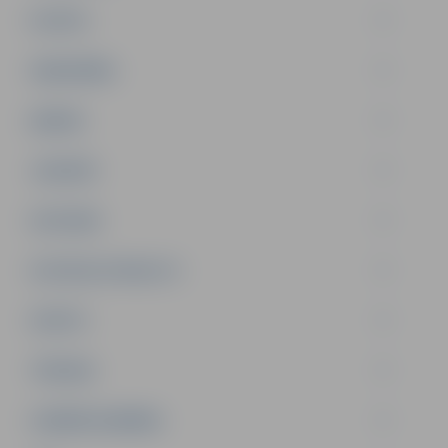
PILSĒTA
SABIEDRĪBA
ĢIMENE
JAUNIEŠI
SATIKSME
SOCIĀLAIS ATBALSTS
SPORTS
TŪRISMS
UZŅĒMĒJDARBĪBA