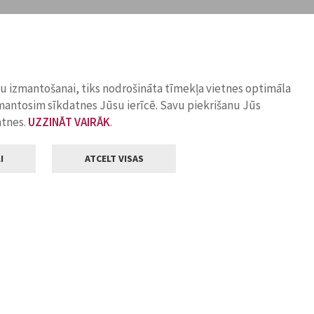
ņu izmantošanai, tiks nodrošināta tīmekļa vietnes optimāla
zmantosim sīkdatnes Jūsu ierīcē. Savu piekrišanu Jūs
atnes.
UZZINĀT VAIRĀK
.
I
ATCELT VISAS
Klientu apkalpošana
ilsētas pašvaldība
Darba laiks
, Jelgava, LV-3001
Pirmdienās
8.00 - 18.00