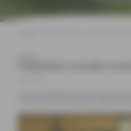
Sākumlapa
Jaunumi
Sports
Smagatlētiem sacensībās In
Klausīties
Smagatlētiem sacensībās Inciemā
Jaunumi
Sports
Jelgavas pauerliftinga kluba “Apolons” sportisti veiks
un otro vietu komandu vērtējumā un uzstādot trīs ja