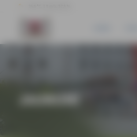
26.6 °C, 1.8 m/s, 57.8 %
JAUNUMI
PILSĒ
JAUNUMI