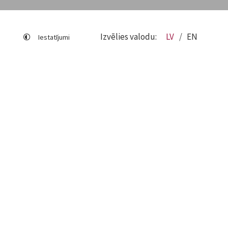
Izvēlies valodu:
LV
EN
Iestatījumi
Lapas karte
Viegli lasīt
Sociālo mediju lietošana