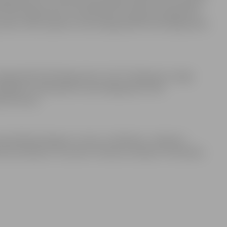
līdz 105 kilogramiem izcīnīja Renārs Dronga, 87 kilogramus
udrabs Jānis Lapelam svara kategorijā līdz 105 kilogramiem
egorijā līdz 83 kilogramiem. Viņš 71 kilogramu smago
ā Aigaram Upelniekam svara kategorijā virs 105
a 10 reizes.
vērtējumā ieguva 2. vietu, no līderiem – Bauskas –
eras komanda ar 71 punktu. Pavisam startēja 17 komandas.