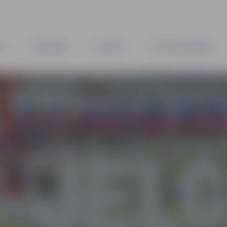
TA
PAŠVALDĪBA
IESTĀDES
KAPITĀLSABIEDRĪBAS