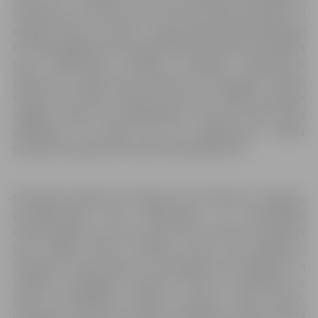
ieziemosim un lemsim par to, kad tās varēs atkal nākt un
apskatīt. Kad un cik ilgi – tas būs lielā mērā atkarīgs gan
no laikapstākļiem, gan apmeklētāju disciplīnas izturēties
pret mākslinieku darbiem saudzīgi.” M.Buškevics
piebilst, ka, pateicoties siltajam un saulainajam rudens
sākumam, smilšu skulptūru parks ik nedēļu joprojām
sagaida vidēji 700 apmeklētāju. Kopumā kopš parka
atklāšanas 20. jūnijā līdz 20. septembrim smilšu
skulptūras apskatītas vairāk nekā 40 000 reižu.
Skulptūras šogad ir kā ceļojums cauri laikam no Jelgavas
pirmsākumiem līdz mūsdienām, un individuālas
interpretācijas par vienu tēmu šoreiz tikušas iemainītas
pret kopīgu stāstu, darbiem citam citu papildinot.
Skulptūru stāsts sākas ar ziemeļbriežu medniekiem un
senajiem zemgaļiem Lielupes krastā un noslēdzas ar
pirmo cukurfabriku Latvijā un grupu “Prāta vētra”,
vienlaikus
atdzīvinot
arī tādus notikumus kā pirmā gaisa