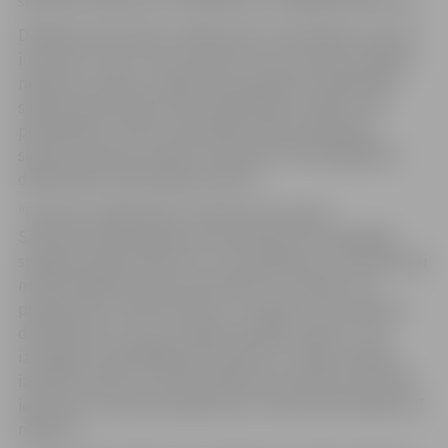
sportiski uzdevumi ar slidošanas un hokeja elementiem.
Dalībnieki aktivitāšu veikšanai tiks nodrošināti ar sporta
inventāru, bet var arī ņemt līdzi savu inventāru (slēpes,
ragaviņas, slidas). Sniega dienas pasākuma dalībnieki
saņems apliecinājumu par piedalīšanos svētkos. Par
piedalīšanos vismaz 3 aktivitāšu veidos dalībnieks
saņems piemiņas medaļu. Aktivitāšu veiksmīgākajiem
dalībniekiem pārsteiguma balvas.
“
Pasaules Sniega diena” (World Snow Day) ir
Starptautiskās Slēpošanas federācijas (FIS) ikgadējs
sniega festivāls bērniem un viņu ģimenēm, kas vienlaicīgi
notiek dažādās vietās visā pasaulē. Tā ir daļa no FIS
programmas „Vediet bērnus uz sniega”, kuras mērķis ir
dot bērniem un viņu vecākiem iespēju iepazīt un arī
izmēģināt visdažādākās aktivitātes uz sniega. Iespēja
izbaudīt prieku un radīt patīkamas atmiņas, kā arī radīt
iedvesmu turpināt nodarboties ar ziemas aktivitātēm arī
nākotnē.