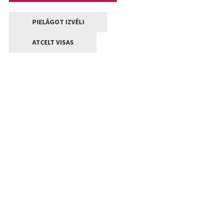
PIELĀGOT IZVĒLI
ATCELT VISAS
Kontakti
Jelgavas valstpilsētas pašvaldība
Lielā iela 11, Jelgava, LV-3001
+371 63005522
pasts@jelgava.lv