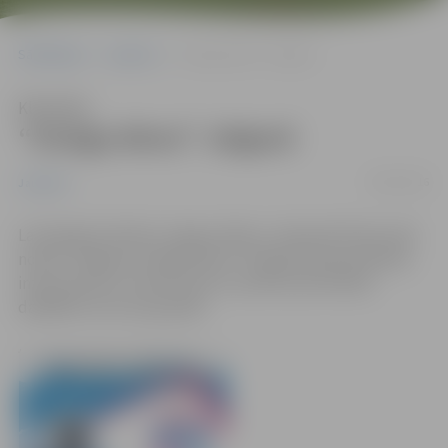
Sākumlapa
Jaunumi
“Sniega diena” Jelgavā
Klausīties
“Sniega diena” Jelgavā
09/01/2016
Jaunumi
Lai kopīgi atzīmētu sniega svētkus, 16.janvārī Pasta salā
notiks “Jelgavas Sniega diena”. Programmā paredzētas
interesantas ar ziemas sportu saistītas aktivitātes
dažādām vecumu grupām.