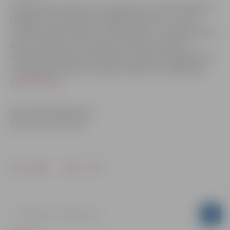
Sniega dienas mērķis nav noskaidrot vai atlasīt nākamos
čempionus, bet gan dot iespēju bērniem un arī viņu
vecākiem pārliecināties, ka aktivitātes uz sniega var kļūt
par viņu ikdienu, kas sniedz pozitīvas emocijas un
nodrošina veselīgu dzīvesveidu. Vairāk par Sniega dienu
un slēpošanas sportu Latvijā var iegūt LSS mājas lapā
www.infoski.lv
Informācija sagatavota
Sporta servisa centrā
Drukāt
Dalīties