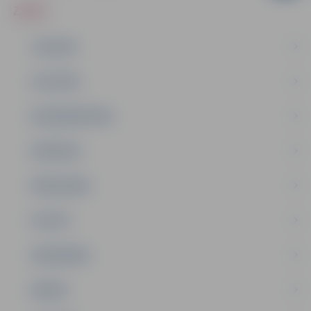
ZIŅAS
JAUNUMI
IZGLĪTĪBA
NODARBINĀTĪBA
PASĀKUMI
PAŠVALDĪBA
PILSĒTA
SABIEDRĪBA
ĢIMENE