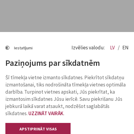
Izvēlies valodu:
LV
EN
Iestatījumi
Paziņojums par sīkdatnēm
Šī tīmekļa vietne izmanto sīkdatnes. Piekrītot sīkdatņu
izmantošanai, tiks nodrošināta tīmekļa vietnes optimāla
darbība. Turpinot vietnes apskati, Jūs piekrītat, ka
izmantosim sīkdatnes Jūsu ierīcē. Savu piekrišanu Jūs
jebkurā laikā varat atsaukt, nodzēšot saglabātās
sīkdatnes.
UZZINĀT VAIRĀK
.
APSTIPRINĀT VISAS