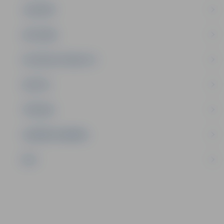
JAUNIEŠI
SATIKSME
SOCIĀLAIS ATBALSTS
SPORTS
TŪRISMS
UZŅĒMĒJDARBĪBA
NVO