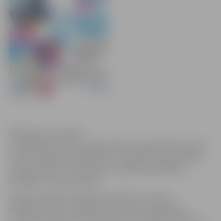
Klikšķināt, lai atvērtu
Lai kopīgi atzīmētu sniega svētkus, 16.janvārī Pasta salā
notiks “Jelgavas Sniega diena”. Programmā paredzētas
interesantas ar ziemas sportu saistītas aktivitātes
dažādām vecumu grupām.
Pasākumā plānotas šādas aktivitātes: distanču
slēpošanas aplis, veiklības brauciens ar ragaviņām,