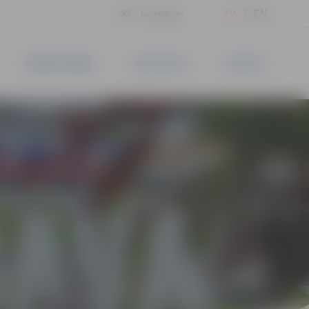
LV
EN
Iestatījumi
UZŅĒMĒJDARBĪBA
PAKALPOJUMI
KONTAKTI