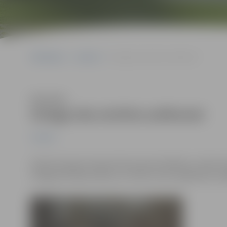
Sākumlapa
Jaunumi
Sniega iela atvērta satiksmei
Klausīties
Sniega iela atvērta satiksmei
Jaunumi
Sakarā ar gaisa temperatūras pazemināšanos, ūdens līm
Sniega iela. Bāra, Būriņu un Vītolu ceļi ir applūduši, t