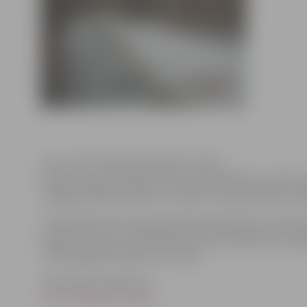
Foto: JPPI “Pilsētsaimniecība” arhīvs
Sakarā ar gaisa temperatūras pazemināšanos, ūdens līm
Sniega iela. Bāra, Būriņu un Vītolu ceļi ir applūduši, t
Sistemātiski tiek veikta applūšanai pakļauto teritorij
Lūgums ievērot uzstādītās zīmes (lai nebojātu ceļa 
norobežojošās barjeras un zīmes!
Informācija sagatavota
JPPI “Pilsētsaimniecība”