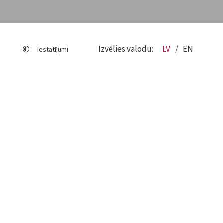
Izvēlies valodu:
LV
EN
Iestatījumi
Lapas karte
Viegli lasīt