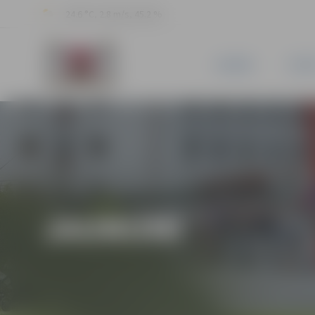
24.6 °C, 2.8 m/s, 45.2 %
JAUNUMI
PILSĒ
JAUNUMI