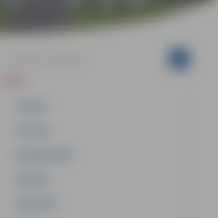
ZIŅAS
JAUNUMI
IZGLĪTĪBA
NODARBINĀTĪBA
PASĀKUMI
PAŠVALDĪBA