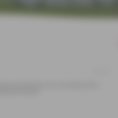
09/01/2013
enis upēs sāk kristies, līdz ar to braukšanai atvērta
ādēļ paliek norobežoti.