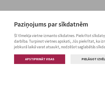
Paziņojums par sīkdatnēm
Šī tīmekļa vietne izmanto sīkdatnes. Piekrītot sīkdat
darbība. Turpinot vietnes apskati, Jūs piekrītat, ka i
jebkurā laikā varat atsaukt, nodzēšot saglabātās sīkd
APSTIPRINĀT VISAS
PIELĀGOT IZVĒL
Kontakti
Jelgavas valstp