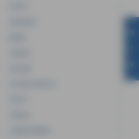
PILSĒTA
SABIEDRĪBA
ĢIMENE
JAUNIEŠI
SATIKSME
SOCIĀLAIS ATBALSTS
SPORTS
TŪRISMS
UZŅĒMĒJDARBĪBA