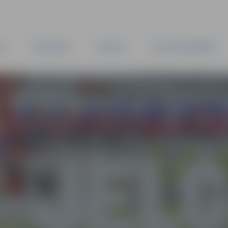
TA
PAŠVALDĪBA
IESTĀDES
KAPITĀLSABIEDRĪBAS