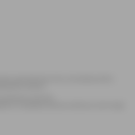
enis upēs sāk kristies, līdz ar to braukšanai atvērta
ādēļ paliek norobežoti.
u apsekošana un kontrole.
segumu) un nepārkāpt satiksmes noteikumus, kā arī nezagt