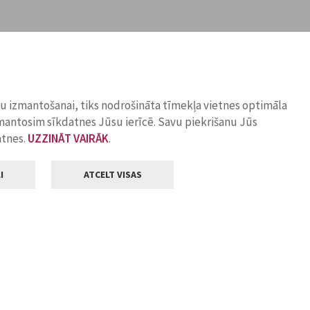
ņu izmantošanai, tiks nodrošināta tīmekļa vietnes optimāla
zmantosim sīkdatnes Jūsu ierīcē. Savu piekrišanu Jūs
atnes.
UZZINĀT VAIRĀK
.
I
ATCELT VISAS
Klientu apkalpošana
ilsētas pašvaldība
Darba laiks