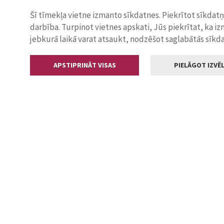
Šī tīmekļa vietne izmanto sīkdatnes. Piekrītot sīkdat
darbība. Turpinot vietnes apskati, Jūs piekrītat, ka i
jebkurā laikā varat atsaukt, nodzēšot saglabātās sīkd
APSTIPRINĀT VISAS
PIELĀGOT IZVĒL
Kontakti
Jelgavas valstp
Lielā iela 11
+371 630055
pasts@jelga