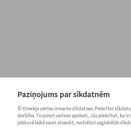
Paziņojums par sīkdatnēm
Šī tīmekļa vietne izmanto sīkdatnes. Piekrītot sīkdat
darbība. Turpinot vietnes apskati, Jūs piekrītat, ka i
jebkurā laikā varat atsaukt, nodzēšot saglabātās sīkd