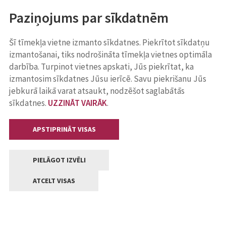
Paziņojums par sīkdatnēm
Šī tīmekļa vietne izmanto sīkdatnes. Piekrītot sīkdatņu
izmantošanai, tiks nodrošināta tīmekļa vietnes optimāla
darbība. Turpinot vietnes apskati, Jūs piekrītat, ka
izmantosim sīkdatnes Jūsu ierīcē. Savu piekrišanu Jūs
jebkurā laikā varat atsaukt, nodzēšot saglabātās
sīkdatnes.
UZZINĀT VAIRĀK
.
APSTIPRINĀT VISAS
PIELĀGOT IZVĒLI
ATCELT VISAS