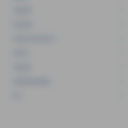
JAUNIEŠI
SATIKSME
SOCIĀLAIS ATBALSTS
SPORTS
TŪRISMS
UZŅĒMĒJDARBĪBA
NVO