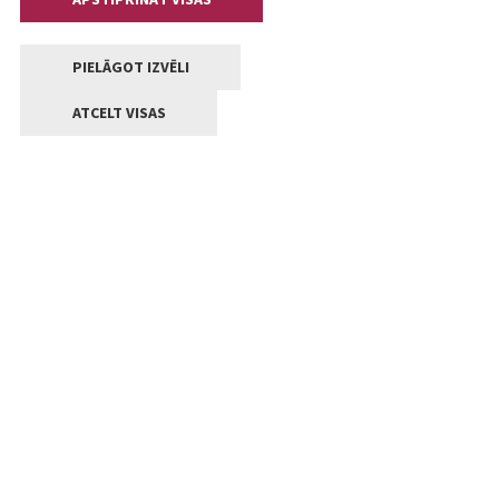
PIELĀGOT IZVĒLI
ATCELT VISAS
Kontakti
Jelgavas valstpilsētas pašvaldība
Lielā iela 11, Jelgava, LV-3001
+371 63005522
pasts@jelgava.lv