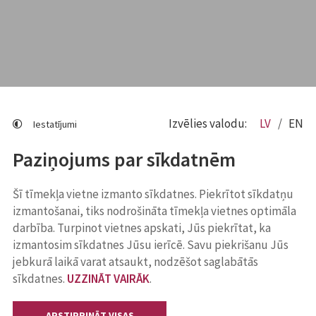
Izvēlies valodu:
LV
EN
Iestatījumi
Paziņojums par sīkdatnēm
Šī tīmekļa vietne izmanto sīkdatnes. Piekrītot sīkdatņu
izmantošanai, tiks nodrošināta tīmekļa vietnes optimāla
darbība. Turpinot vietnes apskati, Jūs piekrītat, ka
izmantosim sīkdatnes Jūsu ierīcē. Savu piekrišanu Jūs
jebkurā laikā varat atsaukt, nodzēšot saglabātās
sīkdatnes.
UZZINĀT VAIRĀK
.
APSTIPRINĀT VISAS