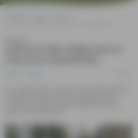
Sākumlapa
Jaunumi
Satiksme
Satiksmei slēgs Krišjāņa Barona ielas posmu (papildināta)
Klausīties
Satiksmei slēgs Krišjāņa Barona
ielas posmu (papildināta)
24/09/2024
Jaunumi
Satiksme
SIA “Jelgavas ūdens” informē, ka veiks avārijas rakšanas
darbus pie Lielās ielas 26, līdz ar to satiksmei no 25.
septembra uz laiku būs slēgts Krišjāņa Barona ielas
posms no Nr.46A līdz Nr48.