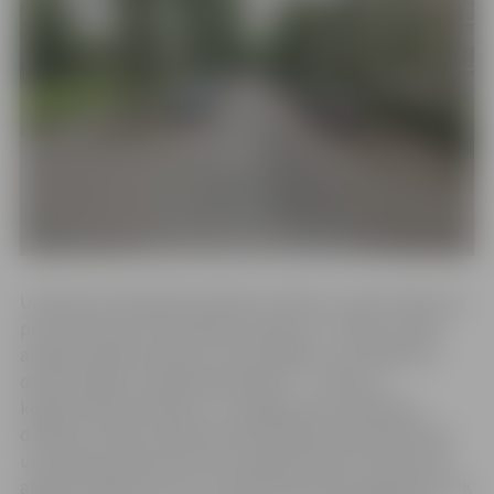
Uzņēmuma tehniskais direktors Viktors Juhna stāsta, ka
pie Lielās ielas 26 izveidojies iesēdums. “Šodien, sākot
avārijas rakšanas darbus, konstatējām, ka problēma ir
daudz lielāka, nekā sākotnēji šķita – ir iebrucis
koplietošanas kolektors. Lai sagatavotos labošanas
darbiem, šodien rakšanas darbi objektā tiek pārtraukti
un satiksme atjaunota, bet avārijas dienests darbu šeit
atsāks trešdien no rīta. Un šobrīd nevaram prognozēt, cik