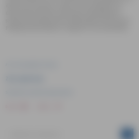
ilgu laiku tas aizņems,” stāsta V.Juhna, piebilstot, ka
ūdens padevi šie darbi neietekmēs, tikai jārēķinās ar
satiksmes ierobežojumiem nelielā K.Barona ielas posmā.
Piekļūšana bērnudārzam “Zvaigznīte” būs nodrošināta.
Foto: www.google.com/maps
Ziņu sagatavoja
Sabiedrisko attiecību departaments
Drukāt
Dalīties