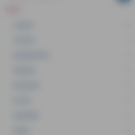
ZIŅAS
JAUNUMI
IZGLĪTĪBA
NODARBINĀTĪBA
PASĀKUMI
PAŠVALDĪBA
PILSĒTA
SABIEDRĪBA
ĢIMENE