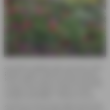
Apmeklētāji var iegādāties stādus, puķu sīpolus, sēklas,
garšaugus, augsnes uzlabotājus, dārza instrumentus,
tehniku, mēbeles un dekorus, kā arī dārza arhitektūras
un ainavu dizaina risinājumus. Pieejami arī amatniecības
izstrādājumi, darba apģērbi un gardumi, savukārt
mazākajiem apmeklētājiem – atrakcijas un mini zoo.
Savukārt jau no pulksten 10 pie Jelgavas kultūras nama