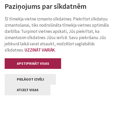
Paziņojums par sīkdatnēm
Šī tīmekļa vietne izmanto sīkdatnes. Piekrītot sīkdatņu
izmantošanai, tiks nodrošināta tīmekļa vietnes optimāla
darbība. Turpinot vietnes apskati, Jūs piekrītat, ka
izmantosim sīkdatnes Jūsu ierīcē. Savu piekrišanu Jūs
jebkurā laikā varat atsaukt, nodzēšot saglabātās
sīkdatnes.
UZZINĀT VAIRĀK
.
APSTIPRINĀT VISAS
PIELĀGOT IZVĒLI
ATCELT VISAS