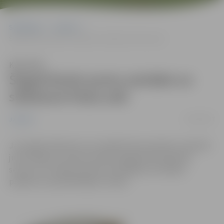
Sākumlapa
Jaunumi
Šogad būvēs jumtu estrādei un slidotavai Pasta salā
Klausīties
Šogad būvēs jumtu estrādei un
slidotavai Pasta salā
25/01/2017
Jaunumi
Jau šogad slidotavai un estrādei Pasta salā tiks uzbūvēti
jumta segumi, kas ļaus būtiski pagarināt slidošanas
sezonu un uzlabos komforta apstākļus brīvdabas
pasākumu apmeklētājiem vasarā.