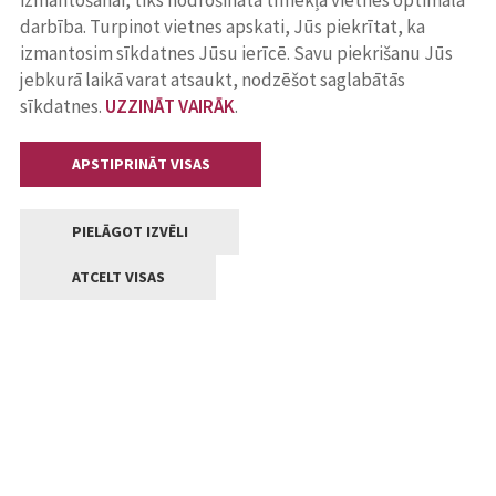
izmantošanai, tiks nodrošināta tīmekļa vietnes optimāla
darbība. Turpinot vietnes apskati, Jūs piekrītat, ka
izmantosim sīkdatnes Jūsu ierīcē. Savu piekrišanu Jūs
jebkurā laikā varat atsaukt, nodzēšot saglabātās
sīkdatnes.
UZZINĀT VAIRĀK
.
APSTIPRINĀT VISAS
PIELĀGOT IZVĒLI
ATCELT VISAS
Kontakti