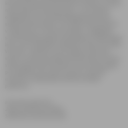
koncepcijā. Sijām būs 20 līdz 30 metru laidums, un jumts
nebūs veidots kā vienlaidu plakne – tas ir arhitektu
oriģināldarbs, kas vēl vairāk paspilgtinās Pasta salas
sakārtotās vides estētiku. Taču tikpat būtisks kā jumta
vizuālais skats ir arī tā funkcionalitāte. Ja pagājušajā
sezonā brīvdabas pasākuma apmeklējumu varēja sabojāt
lietus, tad turpmāk šādu nepatīkamu mirkļu vairs nebūs.
Vēl vairāk – paredzēts, ka arī estrādes jumtam sāna
sienās, no kurām pūš valdošie vēji Pasta salā, tiks veidoti
stikla aizsegi. Šobrīd tiek plānots, ka šos stikla aizsegus
pēc vajadzības varēs nolaist vai pacelt, maksimāli
izvairoties no laikapstākļu ietekmes brīvdabas
pasākumos.
Informācija sagatavota
Jelgavas pilsētas pašvaldības
Sabiedrisko attiecību pārvaldē