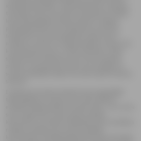
ietekmē laika apstākļi – kad ārā snieg vai līst, slidotava
tiek slēgta. Līdz ar jumta izbūvi tas mainīsies. Pie šādas
ledus nodrošināšanas sistēmas, kāda tā ir Jelgavas
publiskajā slidotavā, tā var darboties arī tad, ja āra
temperatūra ir plus pieci grādi pēc Celsija, taču ar
noteikumu, ka lietus un sniegs nenokļūst uz ledus. Līdz
ko slidotavai būs jumts, to varēs nodrošināt. Turklāt
slidotavai būs ne tikai jauns jumts, bet arī sānsienas
ziemeļu un ziemeļrietumu pusē, lai to aizsargātu no
sezonas valdošajiem vējiem, kas varētu iepūst nokrišņus
slidotavā.
Estrādes jumta izbūves darbi būs krietni apjomīgāki,
tāpēc jārēķinās, ka šovasar, līdz ar darbu sākšanu,
estrādē brīvdabas pasākumi nevarēs notikt – tie uz vienu
sezonu atgriezīsies Uzvaras parkā. Izvērtējot
konstruktoru un arhitektu piedāvātās skices, kā labākais
risinājums izvēlēts jumts ar koka nesošajām
konstrukcijām. Tās labāk iekļaujas Pasta salas ainaviskajā