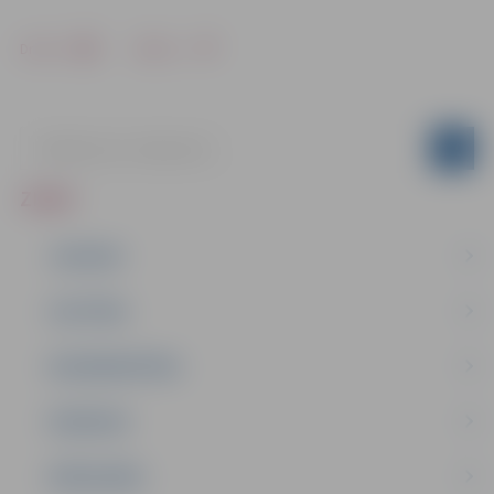
Drukāt
Dalīties
ZIŅAS
JAUNUMI
IZGLĪTĪBA
NODARBINĀTĪBA
PASĀKUMI
PAŠVALDĪBA