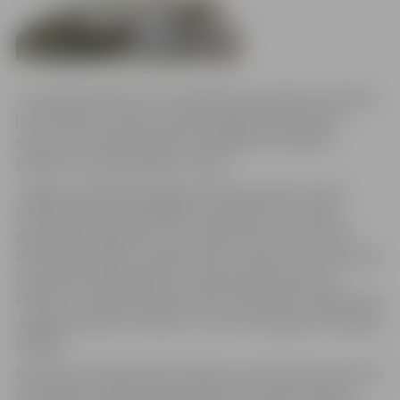
Jau šogad slidotavai un estrādei Pasta salā tiks uzbūvēti
jumta segumi, kas ļaus būtiski pagarināt slidošanas
sezonu un uzlabos komforta apstākļus brīvdabas
pasākumu apmeklētājiem vasarā.
Jelgavas pašvaldībai šogad izdevās piesaistīt Valsts
budžeta līdzekļus 850 000 eiro apmērā, kas, kopā ar
pašvaldības ieguldīto, ļaus realizēt abu jumtu izbūvi
Pasta salā. Šobrīd ir tapušas skices, lai jau drīzumā varētu
izsludināt projektēšanas un būvniecības konkursu.
Plānots, ka reāla būvniecība Pasta salā varētu sākties pēc
Jelgavas pilsētas svētkiem, un jumti būs gatavi līdz gada
beigām.
Kopš Pasta salā izveidota slidotava, tā vēl nevienu sezonu
nav spējusi strādāt pilnā apmērā, jo tās darbu būtiski