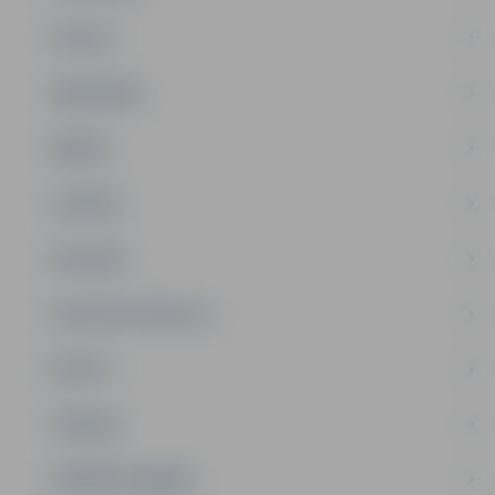
PILSĒTA
SABIEDRĪBA
ĢIMENE
JAUNIEŠI
SATIKSME
SOCIĀLAIS ATBALSTS
SPORTS
TŪRISMS
UZŅĒMĒJDARBĪBA