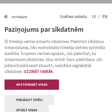
Izvēlies valodu:
LV
EN
Iestatījumi
Paziņojums par sīkdatnēm
Šī tīmekļa vietne izmanto sīkdatnes. Piekrītot sīkdatņu
izmantošanai, tiks nodrošināta tīmekļa vietnes optimāla
darbība. Turpinot vietnes apskati, Jūs piekrītat, ka
izmantosim sīkdatnes Jūsu ierīcē. Savu piekrišanu Jūs
jebkurā laikā varat atsaukt, nodzēšot saglabātās
sīkdatnes.
UZZINĀT VAIRĀK
.
APSTIPRINĀT VISAS
PIELĀGOT IZVĒLI
ATCELT VISAS