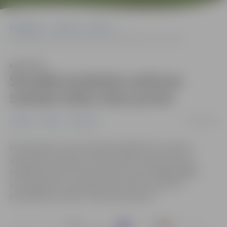
Sākumlapa
Jaunumi
Pilsēta
Šonedēļ ierobežota satiksme Sudrabu Edžus ielas posmā
Klausīties
Šonedēļ ierobežota satiksme
Sudrabu Edžus ielas posmā
24/04/2025
Jaunumi
Pilsēta
Satiksme
Ēkas fasādes remonta laikā šonedēļ līdz 25. aprīlim
ierobežota satiksme Sudrabu Edžus ielas posmā no
Akadēmijas ielas līdz Katoļu ielai, kā arī slēgta gājēju
kustība gar ēku Sudrabu Edžus ielā 19, informē
pašvaldības iestāde “Pilsētsaimniecība”.