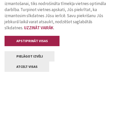
izmantošanai, tiks nodrošināta tīmekļa vietnes optimāla
darbība. Turpinot vietnes apskati, Jūs piekrītat, ka
izmantosim sīkdatnes Jūsu ierīcē. Savu piekrišanu Jūs
jebkurā laikā varat atsaukt, nodzēšot saglabātās
sīkdatnes.
UZZINĀT VAIRĀK
.
APSTIPRINĀT VISAS
PIELĀGOT IZVĒLI
ATCELT VISAS