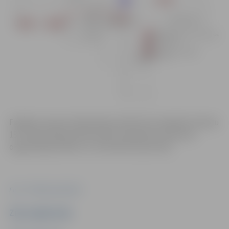
Fasādes remontu ēkai Katoļu ielā 19 veic biedrība “Katoļu
19”. Iedzīvotāji aicināti ievērot saskaņoto satiksmes
organizācijas shēmu un izvietotās ceļa zīmes.
Foto: "Pilsētsaimniecība"
Ziņu sagatavoja