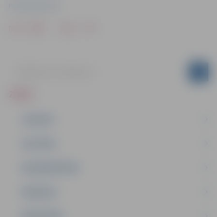
Pilsētsaimniecība
Drukāt
Dalīties
ZIŅAS
JAUNUMI
IZGLĪTĪBA
NODARBINĀTĪBA
PASĀKUMI
PAŠVALDĪBA