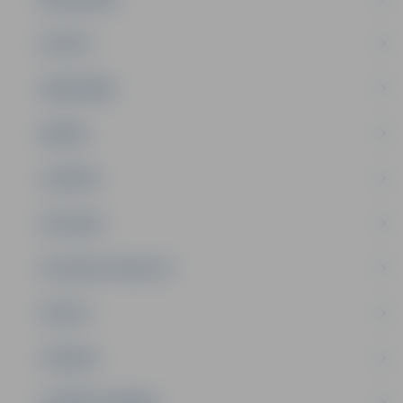
PILSĒTA
SABIEDRĪBA
ĢIMENE
JAUNIEŠI
SATIKSME
SOCIĀLAIS ATBALSTS
SPORTS
TŪRISMS
UZŅĒMĒJDARBĪBA