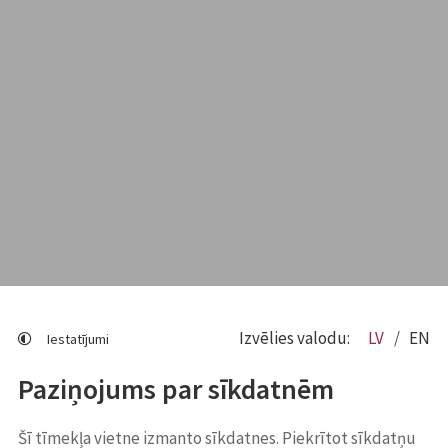
Izvēlies valodu:
LV
EN
Iestatījumi
Paziņojums par sīkdatnēm
Šī tīmekļa vietne izmanto sīkdatnes. Piekrītot sīkdatņu