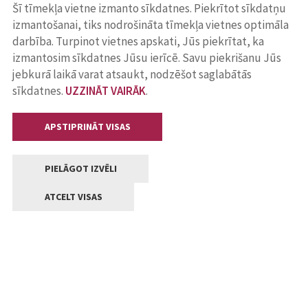
Šī tīmekļa vietne izmanto sīkdatnes. Piekrītot sīkdatņu
izmantošanai, tiks nodrošināta tīmekļa vietnes optimāla
darbība. Turpinot vietnes apskati, Jūs piekrītat, ka
izmantosim sīkdatnes Jūsu ierīcē. Savu piekrišanu Jūs
jebkurā laikā varat atsaukt, nodzēšot saglabātās
sīkdatnes.
UZZINĀT VAIRĀK
.
APSTIPRINĀT VISAS
PIELĀGOT IZVĒLI
ATCELT VISAS