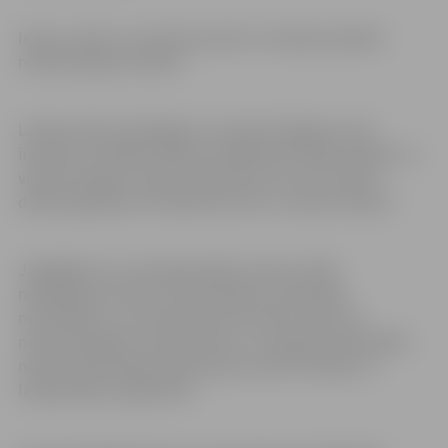
Ietvju, celiņu un autobusa pieturu kopšana pašlaik
notiek ikdienas režīmā.
Latvijas vides, ģeoloģijas un meteoroloģijas centrs
informē, ka šodien debesis lielākoties aizklās mākoņi un
vietām nedaudz snigs, piekrastē arī līs, bet vakarā
dažviet gaidāms arī sasalstošs lietus. Ceļi būs slideni!
Jāatgādina, ka, lai laikapstākļu izmaiņu laikā
nekavējoties veiktu ielu apstrādi ar pretslīdes
materiāliem, visu diennakti tiek sekots līdzi ielu
meteoroloģisko staciju datiem, un regulāri pašvaldībā
notiek informācijas apmaiņa par esošo situāciju un
laikapstākļu prognozēm.