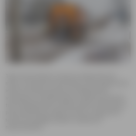
Tāpat ziemas dienests turpina no sniega attīrīt ielu
malas. Lai netraucētu šiem darbiem, autovadītāji aicināti
ievērot izvietotās ceļa zīmes ar stāvēšanas laika
ierobežojumu konkrētās dienās un laikā, kas paredzēts
tieši uzkopšanas darbu veikšanai. Naktī, kad transporta
plūsma pilsētā būs mazāka, iecerēts no sniega attīrīt
sanesumus pie gājēju pārejām un gūlijas pēc
nepieciešamības.