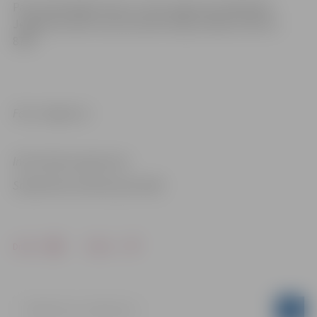
Par pamanītajām ietvju un ielu seguma problēmām
Jelgavā aicinām ziņot pa iedzīvotāju atbalsta tālruni
8787.
Foto: Jelgava.lv
Informācija sagatavota
Sabiedrisko attiecību pārvaldē
Drukāt
Dalīties