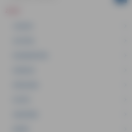
ZIŅAS
JAUNUMI
IZGLĪTĪBA
NODARBINĀTĪBA
PASĀKUMI
PAŠVALDĪBA
PILSĒTA
SABIEDRĪBA
ĢIMENE