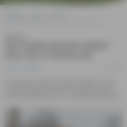
Sākumlapa
Jaunumi
Satiksme
Šorīt kaisītas galvenās pilsētas ielas, tilti un rotācijas apļi
Klausīties
Šorīt kaisītas galvenās pilsētas
ielas, tilti un rotācijas apļi
30/12/2021
Jaunumi
Satiksme
Lai nodrošinātu drošus braukšanas apstākļus, šorīt pēc
pulksten 5 ziemas dienests veicis 2. maršruta ielu jeb
tranzīta, maģistrālo ielu, tiltu un rotācijas apļu kaisīšanu.