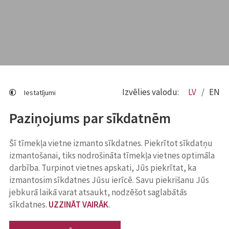
Izvēlies valodu:
LV
EN
Iestatījumi
Paziņojums par sīkdatnēm
Šī tīmekļa vietne izmanto sīkdatnes. Piekrītot sīkdatņu
izmantošanai, tiks nodrošināta tīmekļa vietnes optimāla
darbība. Turpinot vietnes apskati, Jūs piekrītat, ka
izmantosim sīkdatnes Jūsu ierīcē. Savu piekrišanu Jūs
jebkurā laikā varat atsaukt, nodzēšot saglabātās
sīkdatnes.
UZZINĀT VAIRĀK
.