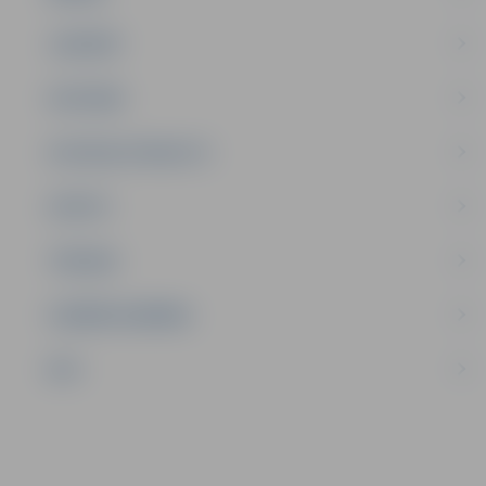
JAUNIEŠI
SATIKSME
SOCIĀLAIS ATBALSTS
SPORTS
TŪRISMS
UZŅĒMĒJDARBĪBA
NVO