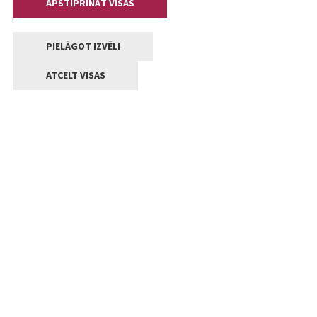
APSTIPRINĀT VISAS
PIELĀGOT IZVĒLI
ATCELT VISAS
Kontakti
Jelgavas valstpilsētas pašvaldība
Lielā iela 11, Jelgava, LV-3001
+371 63005522
pasts@jelgava.lv