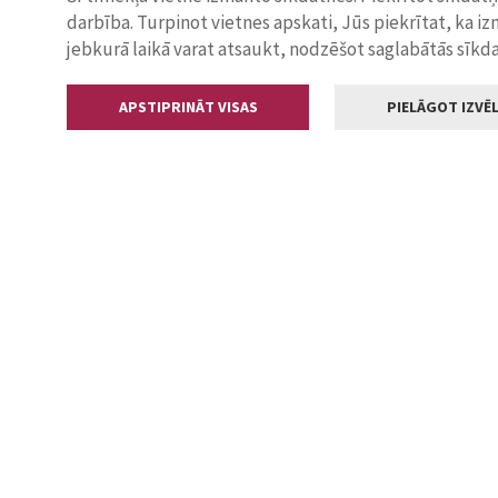
darbība. Turpinot vietnes apskati, Jūs piekrītat, ka i
jebkurā laikā varat atsaukt, nodzēšot saglabātās sīkd
APSTIPRINĀT VISAS
PIELĀGOT IZVĒL
Kontakti
Jelgavas valstp
Lielā iela 11
+371 630055
pasts@jelga