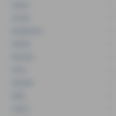
JAUNUMI
IZGLĪTĪBA
NODARBINĀTĪBA
PASĀKUMI
PAŠVALDĪBA
PILSĒTA
SABIEDRĪBA
ĢIMENE
JAUNIEŠI