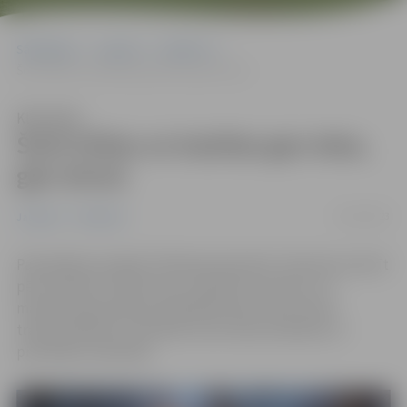
Sākumlapa
Jaunumi
Satiksme
Šorīt tīrītas un kaisītas gan ielas, gan ietves
Klausīties
Šorīt tīrītas un kaisītas gan ielas,
gan ietves
01/02/2023
Jaunumi
Satiksme
Pašvaldības iestāde “Pilsētsaimniecība” informē, ka šorīt
pēc pulksten 3.30 tīrītas un kaisītas tranzīta un 3.
maršruta jeb pilsētas asfaltētās ielas, kā arī mazā
traktortehnika un sētnieki veica ietvju kaisīšanu ar
pretslīdes materiālu.