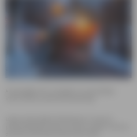
Aicinām gājējus būt uzmanīgiem un autovadītājus
ievērot distanci, pārvietoties piesardzīgi.
Lūgums iedzīvotājiem līdzdarboties un ziņot par
problemātiskajām vietām uz ietvēm un ielām, zvanot pa
diennakts iedzīvotāju atbalsta tālruni 8787.