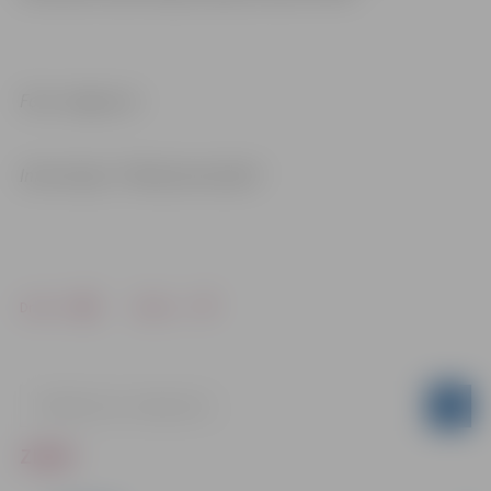
Foto: Jelgava.lv
Informācija: “Pilsētsaimniecība”
Drukāt
Dalīties
ZIŅAS