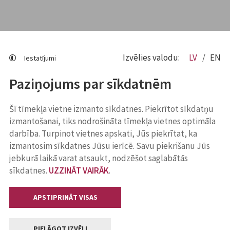
Izvēlies valodu:
LV
EN
Iestatījumi
Paziņojums par sīkdatnēm
Šī tīmekļa vietne izmanto sīkdatnes. Piekrītot sīkdatņu
izmantošanai, tiks nodrošināta tīmekļa vietnes optimāla
darbība. Turpinot vietnes apskati, Jūs piekrītat, ka
izmantosim sīkdatnes Jūsu ierīcē. Savu piekrišanu Jūs
jebkurā laikā varat atsaukt, nodzēšot saglabātās
sīkdatnes.
UZZINĀT VAIRĀK
.
APSTIPRINĀT VISAS
PIELĀGOT IZVĒLI