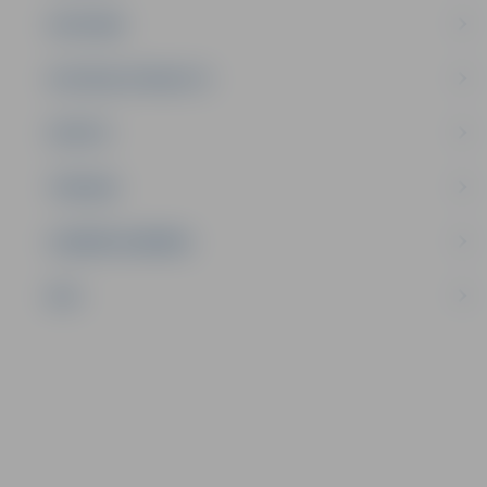
SATIKSME
SOCIĀLAIS ATBALSTS
SPORTS
TŪRISMS
UZŅĒMĒJDARBĪBA
NVO