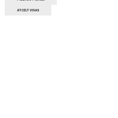
ATCELT VISAS
Kontakti
Jelgavas valstpilsētas pašvaldība
Lielā iela 11, Jelgava, LV-3001
+371 63005522
pasts@jelgava.lv
Klientu apkalpošana