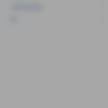
UZŅĒMĒJDARBĪBA
NVO