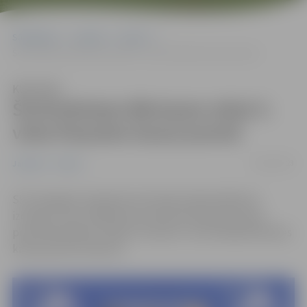
Sākumlapa
Jaunumi
Sports
Šorttrekistam Bērziņam atkal 3. vieta Pasaules kausa posmā
Klausīties
Šorttrekistam Bērziņam atkal 3.
vieta Pasaules kausa posmā
06/02/2023
Jaunumi
Sports
SK
“
Zemgale
“
pārstāvis šorttrekists Reinis Bērziņš
izcīnījis 3. vietu 1500 metru distancē Pasaules kausa
posmā Drēzdenē, Vācijā. Tā viņam ir otrā medaļa Pasaules
kausa posmos šosezon.