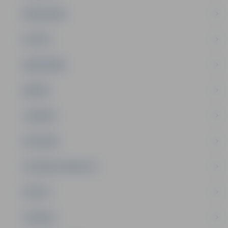
PAŠVALDĪBA
PILSĒTA
SABIEDRĪBA
ĢIMENE
JAUNIEŠI
SATIKSME
SOCIĀLAIS ATBALSTS
SPORTS
TŪRISMS