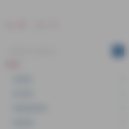
Drukāt
Dalīties
ZIŅAS
JAUNUMI
IZGLĪTĪBA
NODARBINĀTĪBA
PASĀKUMI