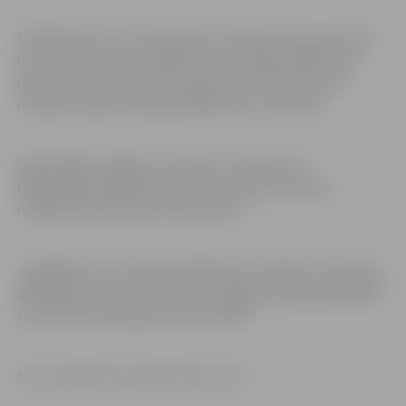
Šī R.Bērziņam ir otrā medaļa ISU Pasaules kausa posmā –
novembrī viņš arī izcīnīja bronzas medaļu 1500 metru
distancē. Savukārt janvārī sportists izcīnīja bronzas
medaļu Eiropas čempionātā 500 metru distancē.
Šajā nedēļas nogalē, no 10. līdz 12. februārim,
Nīderlandes pilsētā Dordrehtā notiks šīs sezonas
noslēdzošais Pasaules kausa posms.
Jāatgādina, ka, izvērtējot R.Bērziņa uzrādītos rezultātus
2022. gadā, viņš tika atzīts par Jelgavas 2022. gada labāko
sportistu olimpiskajos sporta veidos.
Foto: Facebook.com/ISU Short Track