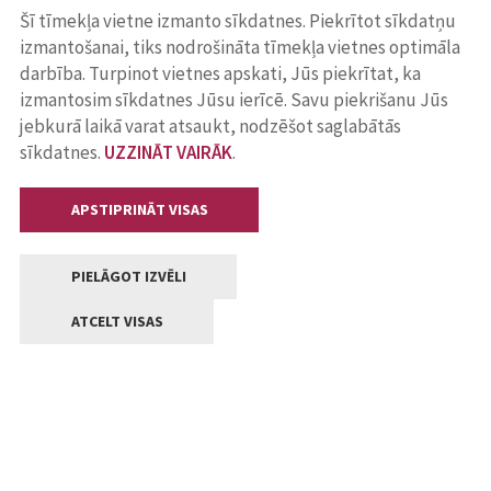
Šī tīmekļa vietne izmanto sīkdatnes. Piekrītot sīkdatņu
izmantošanai, tiks nodrošināta tīmekļa vietnes optimāla
darbība. Turpinot vietnes apskati, Jūs piekrītat, ka
izmantosim sīkdatnes Jūsu ierīcē. Savu piekrišanu Jūs
jebkurā laikā varat atsaukt, nodzēšot saglabātās
sīkdatnes.
UZZINĀT VAIRĀK
.
APSTIPRINĀT VISAS
PIELĀGOT IZVĒLI
ATCELT VISAS