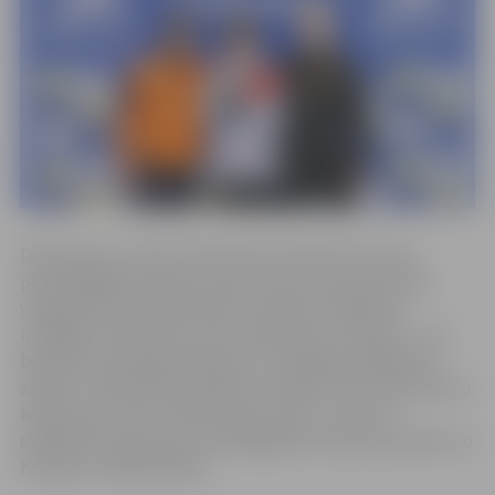
Drēzdenē no 3. līdz 5. februārim notika šīs sezonas
pirmspēdējais Pasaules kausa posms. Katrs sportists
varēja slidot divās distancēs no četrām. R.Bērziņš
izvēlējās startēt divas reizes 1500 metru distancē – tās
bija divas atsevišķas distances ar atšķirīgu dalībnieku
sastāvu. Vienā distancē Reinis izcīnīja 9. vietu 50 sportistu
konkurencē, bet otrā distancē viņam 3. vieta 52
dalībnieku konkurencē, piekāpjoties tikai sportistiem no
Korejas un Nīderlandes.