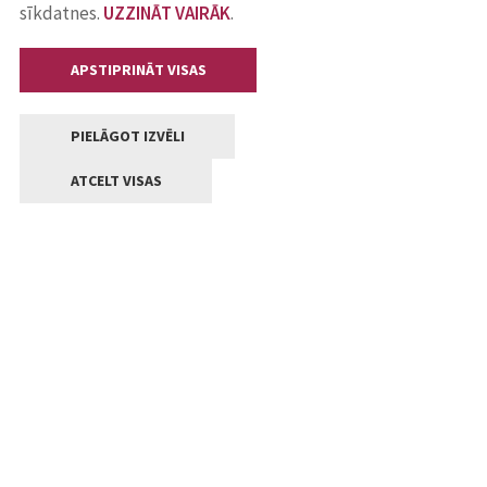
sīkdatnes.
UZZINĀT VAIRĀK
.
APSTIPRINĀT VISAS
PIELĀGOT IZVĒLI
ATCELT VISAS
Kontakti
Jelgavas valstpilsētas pašvaldība
Lielā iela 11, Jelgava, LV-3001