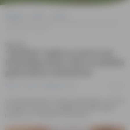
Sākumlapa
Jaunumi
Jaunieši
“Špaktele” gaida uz sarunu par brīvprātīgo darbu, NVO un piedāvā
gatavošanas meistarklasi
Klausīties
“Špaktele” gaida uz sarunu par
brīvprātīgo darbu, NVO un piedāvā
gatavošanas meistarklasi
16/05/2024
Jaunieši
Jaunumi
Sabiedriskais centrs
Lai saturīgi pavadītu brīvo laiku, nākamnedēļ – no 20. līdz
26. maijam – jauniešus uz dažādām aktivitātēm gaida
jauniešu centrs “Špaktele” Pasta ielā 44.