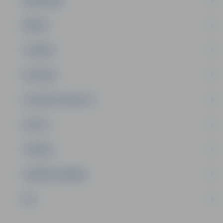
ĢIMENE
JAUNIEŠI
SATIKSME
SOCIĀLAIS ATBALSTS
SPORTS
TŪRISMS
UZŅĒMĒJDARBĪBA
NVO