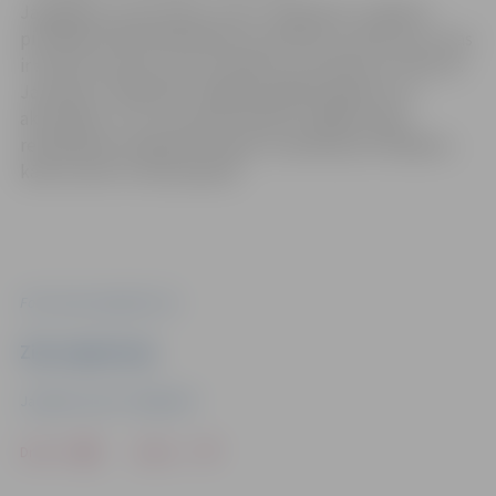
Jāatgādina, ka jauniešu centrs “Špaktele” strādā no
pirmdienas līdz piektdienai no pulksten 14 līdz 20, un tas
ir atvērts arī katru otro sestdienu no pulksten 12 līdz 18.
Jauniešus “Špaktelē” sagaida dažādi pasākumi un
aktivitātes, tur var saņemt atbalstu dažādu ideju
realizēšanai, pieejamas telpas un aprīkojums hobijiem,
kā arī centrs ir vieta atpūtai.
Foto: www.unsplash.com
Ziņu sagatavoja
Jauniešu centrs “Špaktele”
Drukāt
Dalīties