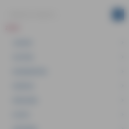
ZIŅAS
JAUNUMI
IZGLĪTĪBA
NODARBINĀTĪBA
PASĀKUMI
PAŠVALDĪBA
PILSĒTA
SABIEDRĪBA