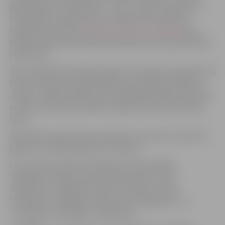
gatavošanas meistarklasē” e-vidē – platformā Discord.
Lai pieteiktos pasākumam, nepieciešams aizpildīt
reģistrācijas anketu
www.ej.uz/discord-spaktele
, kas
darbosies gan kā pieteikšanās pasākumam, gan piekļuve
platformai.
Svinot pilsētas dzimšanas dienu, 24. maijā, no pulksten 12
līdz 17 jaunieši aicināti piedalīties izlaušanās spēlē par
Jelgavu. Spēles laikā tiks doti dažādi atjautīgi uzdevumi,
un tas, kuriem būs ātrākais izpildes laiks saņems īpašu
balvu.
Aktivitātes paredzētas jauniešiem vecumā no 13 līdz 25
gadiem un dalība tajās ir bez maksas.
Lai uzzinātu vairāk informāciju par aktivitātēm
“Špaktelē”, lūgums sekot līdz jauniešu centra
“Špaktele” sociālajiem tīkliem: jauniešu centra
“Facebook” lapā @Jauniešu centrs “Špaktele” un
“Instagram” kontā @JC_SPAKTELE.