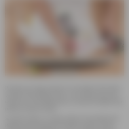
Pirmdien, 20. maijā, pulksten 17 norisināsies informatīvā
tikšanās “Brīvprātīgais darbs”, kuras laikā jaunieši varēs
iepazīties ar brīvprātīgo darbu un iesaistes iespējām tajā
pilsētā, Latvijā un Eiropā.
Savukārt otrdien, 21. maijā, pulksten 17 jauniešiem būs
iespēja iemācīties gatavot vienkāršus ēdienu “Online