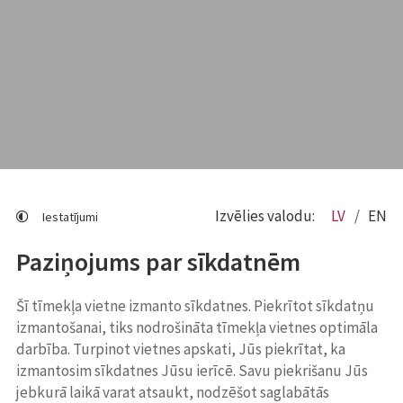
Izvēlies valodu:
LV
EN
Iestatījumi
Paziņojums par sīkdatnēm
Šī tīmekļa vietne izmanto sīkdatnes. Piekrītot sīkdatņu
izmantošanai, tiks nodrošināta tīmekļa vietnes optimāla
darbība. Turpinot vietnes apskati, Jūs piekrītat, ka
izmantosim sīkdatnes Jūsu ierīcē. Savu piekrišanu Jūs
jebkurā laikā varat atsaukt, nodzēšot saglabātās