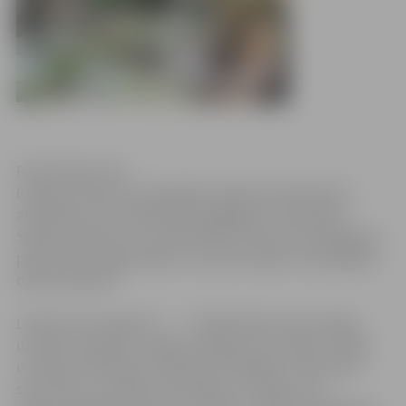
Publicitātes foto
6.maijā, pulksten 13 Zemgales reģiona Kompetenču
attīstības centrā (ZRKAC) pedagogiem norisināsies
Spēka darbnīcas, kur dalībniekiem tiks dota iespēja gūt
pozitīvas enerģijas lādiņu un jaunas idejas turpmākajam
darba cēlienam.
Lekcijas “Vai viegli būt… ?” dalībniekiem būs iespēja
uzzināt, kā iegūt un atgūt enerģiju savu vēlmju, mērķu
un ideju īstenošanai, darbnīcā „Empātija” varēs veikt
savu domu un vēlmju izvērtēšanu, zīmējot savu