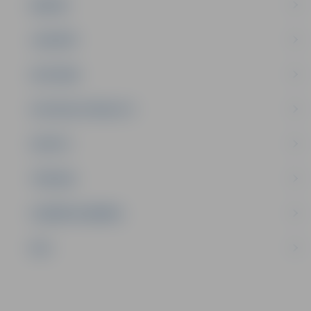
ĢIMENE
JAUNIEŠI
SATIKSME
SOCIĀLAIS ATBALSTS
SPORTS
TŪRISMS
UZŅĒMĒJDARBĪBA
NVO