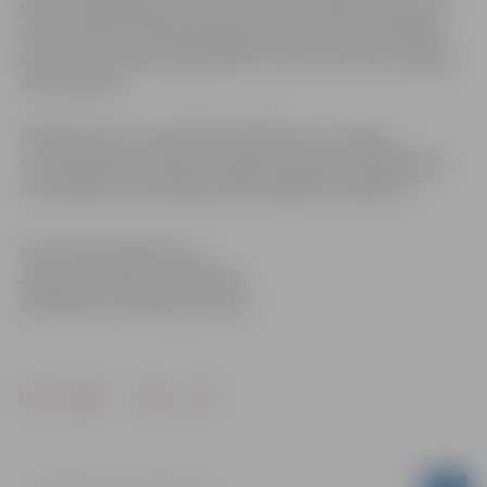
elektromagnētisko lauku, darbnīcā „Gongu meditācija”
varēs baudīt relaksāciju gongu skaņās, bet dekupāžas
darbnīcā „Pavasara pieskāriens” varēs smelties enerģiju,
radot skaisto.
Pieteikumus var sūtīt līdz 29.aprīlim uz e-pastu:
.
Uz dekupāžas nodarbību lūgums pieteikt 1 dalībnieku
no iestādes. Informācija pa tālr. 63012153, 26192773.
Informācija sagatavota
Jelgavas pilsētas pašvaldības
Sabiedrisko attiecību pārvalde
Drukāt
Dalīties