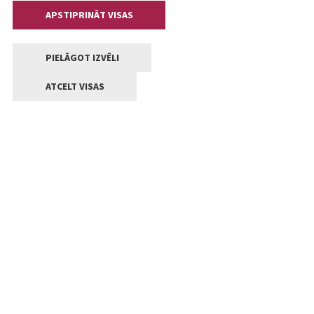
APSTIPRINĀT VISAS
PIELĀGOT IZVĒLI
ATCELT VISAS
Kontakti
Jelgavas valstpilsētas pašvaldība
Lielā iela 11, Jelgava, LV-3001
+371 63005522
pasts@jelgava.lv