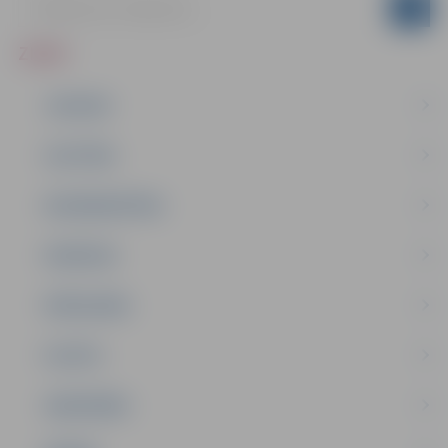
ZIŅAS
JAUNUMI
IZGLĪTĪBA
NODARBINĀTĪBA
PASĀKUMI
PAŠVALDĪBA
PILSĒTA
SABIEDRĪBA