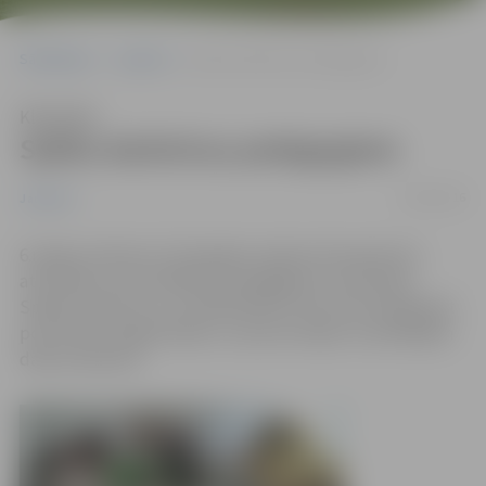
Sākumlapa
Jaunumi
Spēka darbnīcas pedagogiem
Klausīties
Spēka darbnīcas pedagogiem
20/04/2016
Jaunumi
6.maijā, pulksten 13 Zemgales reģiona Kompetenču
attīstības centrā (ZRKAC) pedagogiem norisināsies
Spēka darbnīcas, kur dalībniekiem tiks dota iespēja gūt
pozitīvas enerģijas lādiņu un jaunas idejas turpmākajam
darba cēlienam.