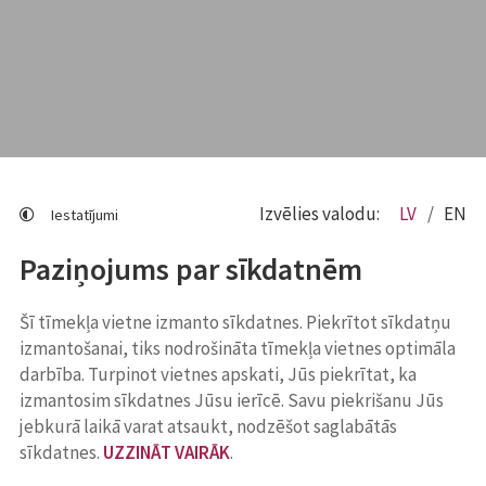
Izvēlies valodu:
LV
EN
Iestatījumi
Paziņojums par sīkdatnēm
Šī tīmekļa vietne izmanto sīkdatnes. Piekrītot sīkdatņu
izmantošanai, tiks nodrošināta tīmekļa vietnes optimāla
darbība. Turpinot vietnes apskati, Jūs piekrītat, ka
izmantosim sīkdatnes Jūsu ierīcē. Savu piekrišanu Jūs
jebkurā laikā varat atsaukt, nodzēšot saglabātās
sīkdatnes.
UZZINĀT VAIRĀK
.