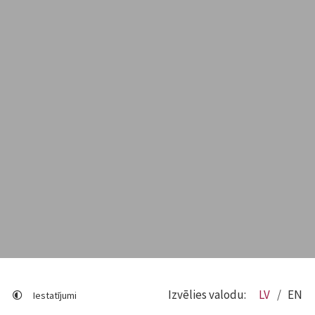
Izvēlies valodu:
LV
EN
Iestatījumi