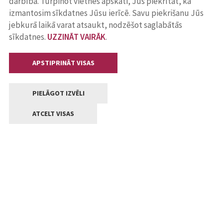
darbība. Turpinot vietnes apskati, Jūs piekrītat, ka
izmantosim sīkdatnes Jūsu ierīcē. Savu piekrišanu Jūs
jebkurā laikā varat atsaukt, nodzēšot saglabātās
sīkdatnes.
UZZINĀT VAIRĀK
.
APSTIPRINĀT VISAS
PIELĀGOT IZVĒLI
ATCELT VISAS
Kontakti