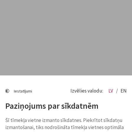
Izvēlies valodu:
LV
EN
Iestatījumi
Paziņojums par sīkdatnēm
Šī tīmekļa vietne izmanto sīkdatnes. Piekrītot sīkdatņu
izmantošanai, tiks nodrošināta tīmekļa vietnes optimāla