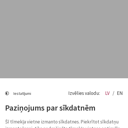
Izvēlies valodu:
LV
EN
Iestatījumi
Paziņojums par sīkdatnēm
Šī tīmekļa vietne izmanto sīkdatnes. Piekrītot sīkdatņu