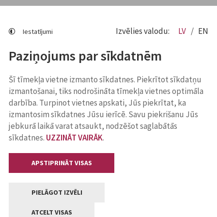
Izvēlies valodu:
LV
EN
Iestatījumi
Paziņojums par sīkdatnēm
Šī tīmekļa vietne izmanto sīkdatnes. Piekrītot sīkdatņu
izmantošanai, tiks nodrošināta tīmekļa vietnes optimāla
darbība. Turpinot vietnes apskati, Jūs piekrītat, ka
izmantosim sīkdatnes Jūsu ierīcē. Savu piekrišanu Jūs
jebkurā laikā varat atsaukt, nodzēšot saglabātās
sīkdatnes.
UZZINĀT VAIRĀK
.
APSTIPRINĀT VISAS
PIELĀGOT IZVĒLI
ATCELT VISAS