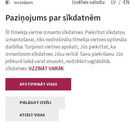
Izvēlies valodu:
LV
EN
Iestatījumi
Paziņojums par sīkdatnēm
Šī tīmekļa vietne izmanto sīkdatnes. Piekrītot sīkdatņu
izmantošanai, tiks nodrošināta tīmekļa vietnes optimāla
darbība. Turpinot vietnes apskati, Jūs piekrītat, ka
izmantosim sīkdatnes Jūsu ierīcē. Savu piekrišanu Jūs
jebkurā laikā varat atsaukt, nodzēšot saglabātās
sīkdatnes.
UZZINĀT VAIRĀK
.
APSTIPRINĀT VISAS
PIELĀGOT IZVĒLI
ATCELT VISAS