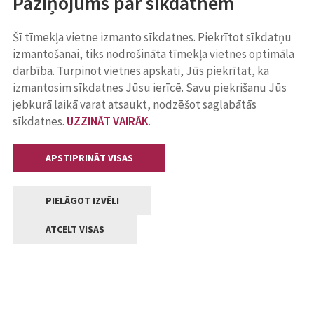
Paziņojums par sīkdatnēm
Šī tīmekļa vietne izmanto sīkdatnes. Piekrītot sīkdatņu
izmantošanai, tiks nodrošināta tīmekļa vietnes optimāla
darbība. Turpinot vietnes apskati, Jūs piekrītat, ka
izmantosim sīkdatnes Jūsu ierīcē. Savu piekrišanu Jūs
jebkurā laikā varat atsaukt, nodzēšot saglabātās
sīkdatnes.
UZZINĀT VAIRĀK
.
APSTIPRINĀT VISAS
PIELĀGOT IZVĒLI
ATCELT VISAS