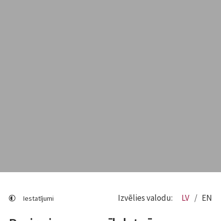
Izvēlies valodu:
LV
EN
Iestatījumi