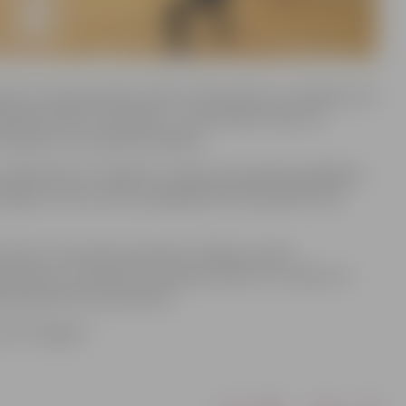
otas, lai popularizētu aktīvu dzīvesveidu un volejbolu, kā
ībnieku skaits ir ierobežots – pa deviņām vīriešu un
s pilsētas un novada komandām.
airāk kā divus “Optibet” Latvijas čempionāta spēlētājus.
4 gadu vecuma. Katrs spēlētājs drīkst pārstāvēt tikai
kš, līdz 2. decembra pulksten 17:00 pa e-pastu
eteikumu, nosaukumu, kapteiņa vārdu un uzvārdu un
iprināta līdz 4. decembrim.
 VK “Jelgava”.