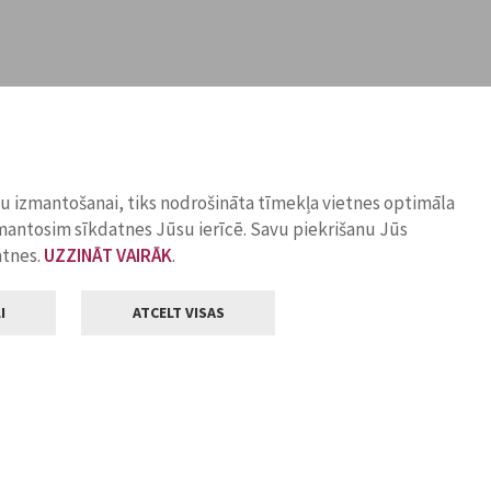
ņu izmantošanai, tiks nodrošināta tīmekļa vietnes optimāla
zmantosim sīkdatnes Jūsu ierīcē. Savu piekrišanu Jūs
atnes.
UZZINĀT VAIRĀK
.
I
ATCELT VISAS
Klientu apkalpošana