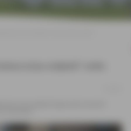
ada balvas izcīņa volejbolā” notiks decembra sākumā
alvas izcīņa volejbolā” notiks
20/11/2025
 balvas izcīņa volejbolā” šogad notiks 6. decembrī
īdz 2. decembrim.