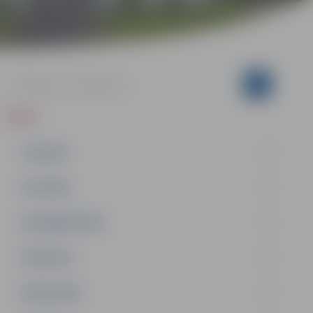
ZIŅAS
JAUNUMI
IZGLĪTĪBA
NODARBINĀTĪBA
PASĀKUMI
PAŠVALDĪBA