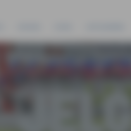
TA
PAŠVALDĪBA
IESTĀDES
KAPITĀLSABIEDRĪBAS