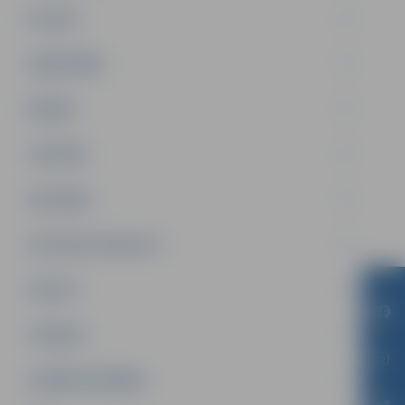
PILSĒTA
SABIEDRĪBA
ĢIMENE
JAUNIEŠI
SATIKSME
SOCIĀLAIS ATBALSTS
SPORTS
TŪRISMS
UZŅĒMĒJDARBĪBA