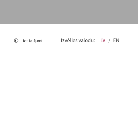
Izvēlies valodu:
LV
EN
Iestatījumi
Lapas karte