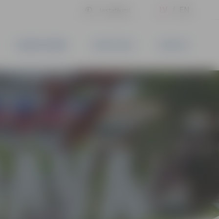
LV
EN
Iestatījumi
UZŅĒMĒJDARBĪBA
PAKALPOJUMI
KONTAKTI