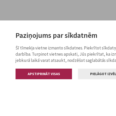
Paziņojums par sīkdatnēm
Šī tīmekļa vietne izmanto sīkdatnes. Piekrītot sīkdat
darbība. Turpinot vietnes apskati, Jūs piekrītat, ka i
jebkurā laikā varat atsaukt, nodzēšot saglabātās sīkd
APSTIPRINĀT VISAS
PIELĀGOT IZVĒL
Kontakti