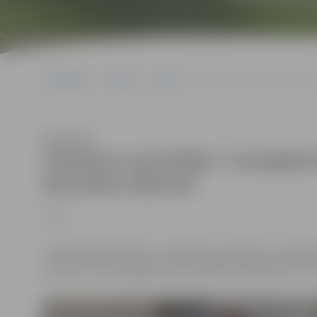
Sākumlapa
Jaunumi
Sports
Amatieru sacensības “Jaung
Klausīties
Amatieru sacensības “Jaungada b
decembra sākumā
Sports
Tradicionālās amatieru volejbola sacensības “Jaungada
pulksten 11:00 Jelgavas sporta hallē. Pieteikšanās – l