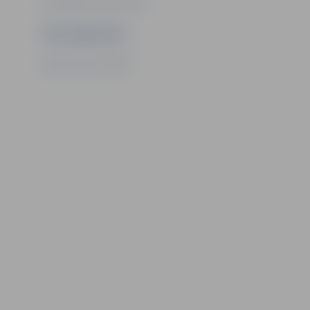
Foto: Sporta servisa centrs
Ziņu sagatavoja
Sporta servisa centrs