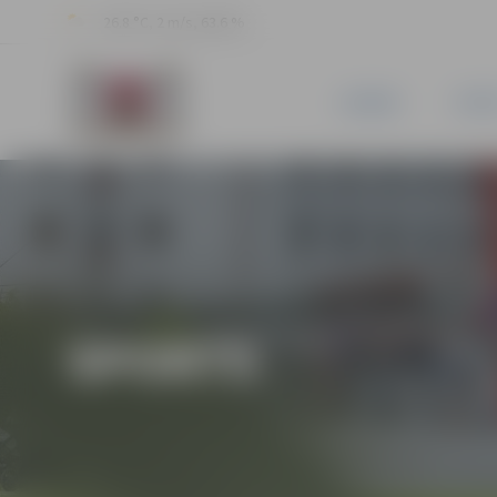
26.8 °C, 2 m/s, 63.6 %
JAUNUMI
PILSĒ
SPORTS