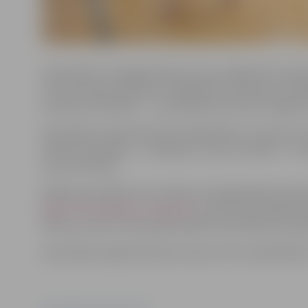
Sacensības “Jaungada balvas izcīņa volejbolā” tiek rīk
arī lai veicinātu amatieru volejbolistu meistarību. Dal
sieviešu komandām – un priekšroka tiks dota Jelgava
Komandā var pieteikt desmit dalībniekus, tostarp ne v
Vīriešu komandās – no 15 gadu vecuma, sieviešu – no 1
vienu komandu.
Dalība sacensībās ir bez maksas, bet jāpiesakās ieprie
Agija.Polanska@sports.jelgava.lv
nosūtot komandas pi
tālruņa numuru. Komandas dalība sacensībās tiks apst
Sacensības organizē Sporta servisa centrs sadarbībā ar