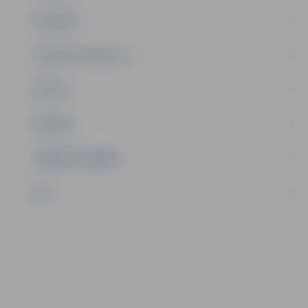
SATIKSME
SOCIĀLAIS ATBALSTS
SPORTS
TŪRISMS
UZŅĒMĒJDARBĪBA
NVO