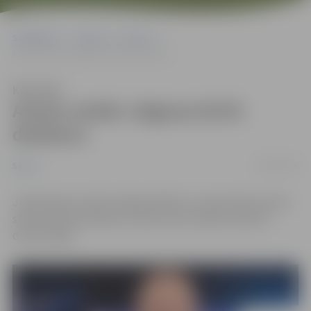
Sākumlapa
Jaunumi
Sports
Amatu atstās Jelgavas BJSS direktors
Klausīties
Amatu atstās Jelgavas BJSS
direktors
28/05/2026
Sports
Jūnijā amatu atstās Jelgavas Bērnu un jaunatnes sporta
skolas (BJSS) direktors Jānis Leitis, šodien nolemts
domes sēdē.