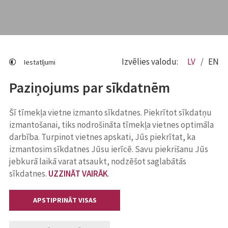
Izvēlies valodu:
LV
EN
Iestatījumi
Paziņojums par sīkdatnēm
Šī tīmekļa vietne izmanto sīkdatnes. Piekrītot sīkdatņu
izmantošanai, tiks nodrošināta tīmekļa vietnes optimāla
darbība. Turpinot vietnes apskati, Jūs piekrītat, ka
izmantosim sīkdatnes Jūsu ierīcē. Savu piekrišanu Jūs
jebkurā laikā varat atsaukt, nodzēšot saglabātās
sīkdatnes.
UZZINĀT VAIRĀK
.
APSTIPRINĀT VISAS