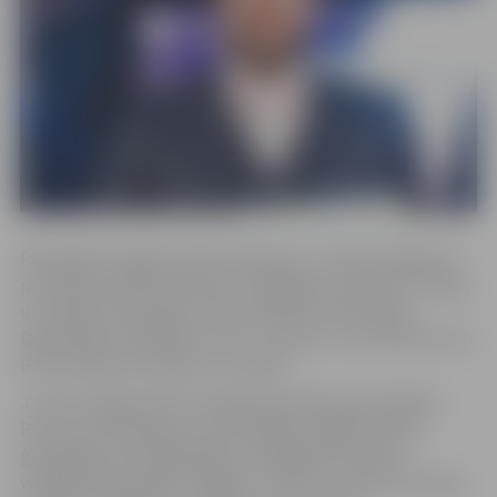
Pašvaldība Jelgavas BJSS direktora J.Leiša iesniegumu
par darba tiesisko attiecību izbeigšanu saņēma 12. maijā,
un šodien šis jautājums tika izskatīts domes sēdē.
Deputātiem nobalsojot “par”, nolemts J.Leiti atbrīvot no
BJSS direktora amata ar 12. jūniju.
J.Leitis Jelgavas BJSS vadīja kopš 2015. gada 24.jūlija.
Pirms tam viņš bija sporta skolotājs Jelgavas Valsts
ģimnāzijā, kā arī ilgus gadus strādāja par sieviešu
volejbola komandas “Jelgava” treneri un bija arī Latvijas