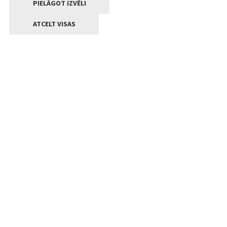
PIELĀGOT IZVĒLI
ATCELT VISAS
Kontakti
Jelgavas valstpilsētas pašvaldība
Lielā iela 11, Jelgava, LV-3001
+371 63005522
pasts@jelgava.lv
Klientu apkalpošana