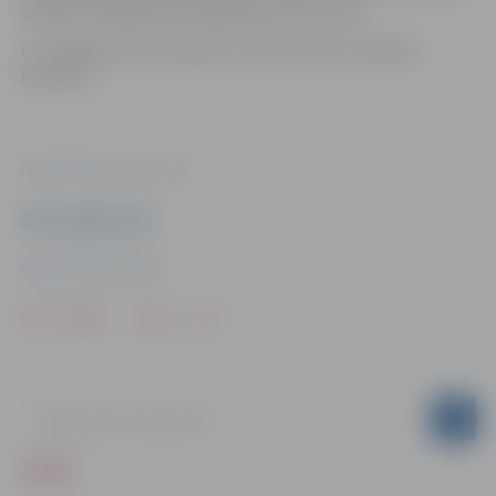
sieviešu volejbola izlases galvenais treneris.
Uz Jelgavas BJSS direktora amatu tiks izsludināts
konkurss.
Foto: Sporta servisa centrs
Ziņu sagatavoja
Sporta servisa centrs
Drukāt
Dalīties
ZIŅAS