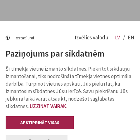
Izvēlies valodu:
LV
EN
Iestatījumi
Paziņojums par sīkdatnēm
Šī tīmekļa vietne izmanto sīkdatnes. Piekrītot sīkdatņu
izmantošanai, tiks nodrošināta tīmekļa vietnes optimāla
darbība. Turpinot vietnes apskati, Jūs piekrītat, ka
izmantosim sīkdatnes Jūsu ierīcē. Savu piekrišanu Jūs
jebkurā laikā varat atsaukt, nodzēšot saglabātās
sīkdatnes.
UZZINĀT VAIRĀK
.
APSTIPRINĀT VISAS