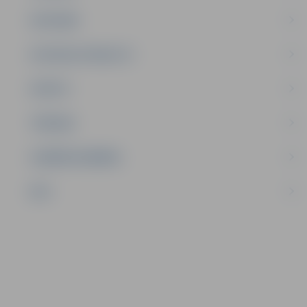
SATIKSME
SOCIĀLAIS ATBALSTS
SPORTS
TŪRISMS
UZŅĒMĒJDARBĪBA
NVO