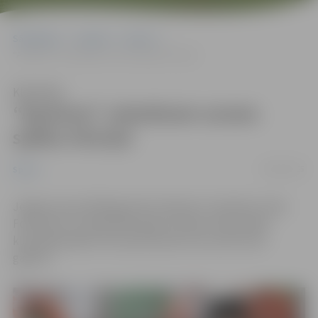
Sākumlapa
Jaunumi
Sports
“Apolona” veterānam uzvara spēka trīscīņā
Klausīties
“Apolona” veterānam uzvara
spēka trīscīņā
08/05/2025
Sports
Jelgavas pauerliftinga kluba “Apolons” pārstāvis Jānis
Folkmanis uzvarēja 2025. gada Latvijas čempionātā
klasiskajā spēka trīscīņā senioriem vecumā virs 60
gadiem.