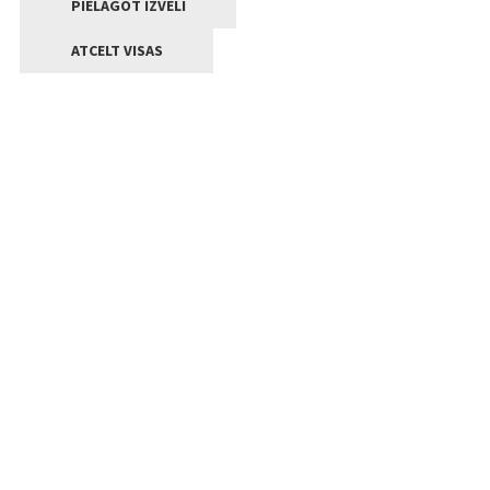
PIELĀGOT IZVĒLI
ATCELT VISAS
Kontakti
Jelgavas valstpilsētas pašvaldība
Lielā iela 11, Jelgava, LV-3001
+371 63005522
pasts@jelgava.lv
Klientu apkalpošana