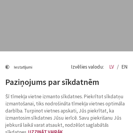
Izvēlies valodu:
LV
EN
Iestatījumi
Paziņojums par sīkdatnēm
Šī tīmekļa vietne izmanto sīkdatnes. Piekrītot sīkdatņu
izmantošanai, tiks nodrošināta tīmekļa vietnes optimāla
darbība. Turpinot vietnes apskati, Jūs piekrītat, ka
izmantosim sīkdatnes Jūsu ierīcē. Savu piekrišanu Jūs
jebkurā laikā varat atsaukt, nodzēšot saglabātās
sīkdatnes.
UZZINĀT VAIRĀK
.