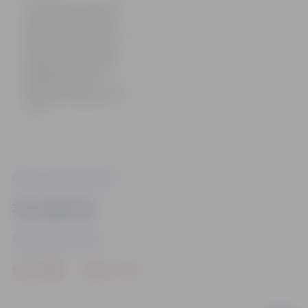
Aizvadītajā nedēļas nogalē
Jelgavā norisinājās Latvijas
ātrumlaivu čempionāta
noslēdzošais posms. Pašmāju
kluba “Paisums” braucēji
Jelgavas posmā izcīnīja trīs
godalgas, bet čempionāta
kopvērtējumā mūsu
ātrumlaivu pilotiem ir piecas
godalgas. Foto: Sporta servisa
centrs
Foto: Sporta servisa centrs
Ziņu sagatavoja
Sporta servisa centrs
Drukāt
Dalīties