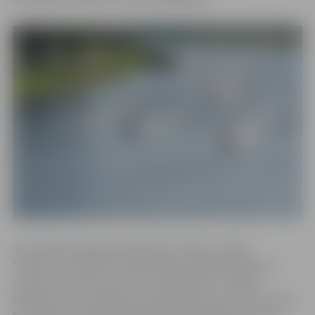
Sacensībās Jelgavā SN-550 laivu klasē uzvarēja
“Paisuma” pārstāvis Sandis Peipiņš, pārliecinoši esot
pirmais visos braucienos. Otrais F4 klasē – Niklāvs
Rimeicāns, no pirmās vietas atpaliekot par vienu punktu.