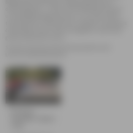
Beļģijā dosies N.Rimeicāns. “Šogad pieteikušies ļoti
daudz dalībnieku – 32. Būs četri kvalifikācijas braucieni
un vēl pēdējās iespējas brauciens, un uz starta stāsies
tikai 18 sportisti,” ieskicē M.Lauss. Jāpiebilst, ka pasaules
čempionātā visi piloti, sākot no 16 gadiem, startē vienā
grupā, nedalot pēc vecuma.
Savukārt septembra sākumā vēl paredzēts starts
Lietuvas čempionāta posmā.
32 bildes
Ātrumlaivu
sacensības Jelgavā
| 2025