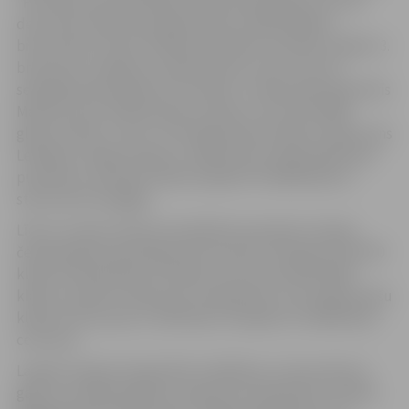
“Pirmie braucieni Niklāvam bija neveiksmīgi, taču tas
deva tikai vairāk spara gatavoties noslēdzošajam
braucienam. Veicot nelielas tehniskas izmaiņas, Niklāvs 3.
braucienu noslēdza ar pārliecinošu uzvaru, kas arī
sekmēja kopvērtējuma rezultātu,” stāsta kluba pārstāvis
Mārtiņš Lauss. Mārtiņš pats izcīnīja 2. vietu RN-2000
gliseru klasē. 4. vietu JTN-250 jauniešu klasē izcīnīja Ivans
Lebedevs, Aigars Goliats F-500 skuteru klasē palika bez
punktiem, savukārt Valdis Kuķalks FR-1000 klasē uz
starta tā arī neizgāja.
Līdz ar to pēc četriem aizvadītiem posmiem Latvijas
čempionāta kopvērtējumā otrā vieta S.Peipiņam SN-550
klasē, N.Rimeicānam F4 klasē un M.Lausam RN-2000
klasē, savukārt trešā vieta I.Lebedevam JTN-250 jauniešu
klasē un M.Lausam S-550 klasē. V.Kuķalks FR-1000 klasē –
ceturtais.
Lai gan Latvijas čempionāts noslēdzies, sezona vēl nav
galā. Jau nākamnedēļ uz pasaules čempionātu F4 klasē