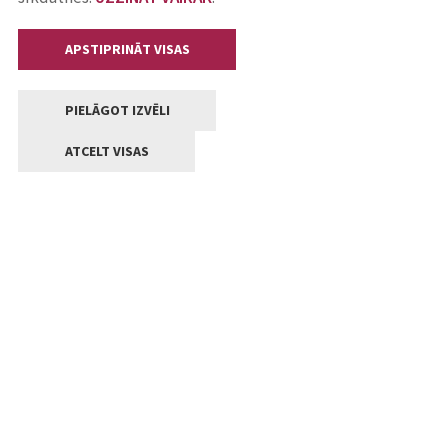
APSTIPRINĀT VISAS
PIELĀGOT IZVĒLI
ATCELT VISAS
Kontakti
Jelgavas valstpilsētas pašvaldība
Lielā iela 11, Jelgava, LV-3001
+371 63005522