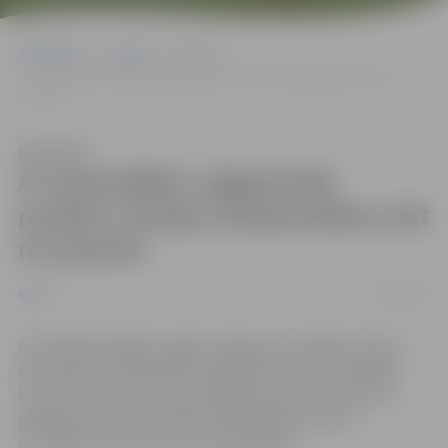
Sākumlapa
Jaunumi
Sports
Ar sacensībām Jelgavā liek punktu Latvijas čempionātam, bet ne
sezonai
Klausīties
Ar sacensībām Jelgavā liek
punktu Latvijas čempionātam, bet
ne sezonai
12/08/2025
Sports
Aizvadītajā nedēļas nogalē Jelgavā norisinājās Latvijas
ātrumlaivu čempionāta noslēdzošais posms. Pašmāju
kluba “Paisums” braucēji Jelgavas posmā izcīnīja trīs
godalgas, bet čempionāta kopvērtējumā mūsu
ātrumlaivu pilotiem ir piecas godalgas.