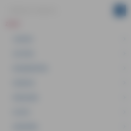
ZIŅAS
JAUNUMI
IZGLĪTĪBA
NODARBINĀTĪBA
PASĀKUMI
PAŠVALDĪBA
PILSĒTA
SABIEDRĪBA