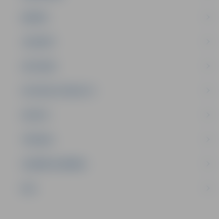
ĢIMENE
JAUNIEŠI
SATIKSME
SOCIĀLAIS ATBALSTS
SPORTS
TŪRISMS
UZŅĒMĒJDARBĪBA
NVO