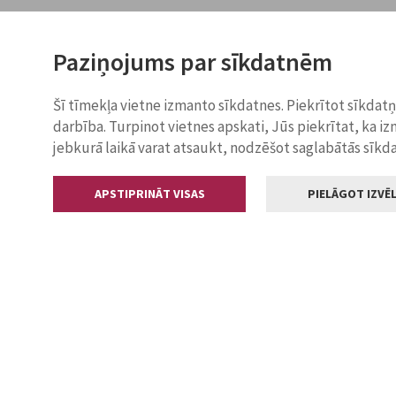
Paziņojums par sīkdatnēm
Šī tīmekļa vietne izmanto sīkdatnes. Piekrītot sīkdat
darbība. Turpinot vietnes apskati, Jūs piekrītat, ka i
jebkurā laikā varat atsaukt, nodzēšot saglabātās sīkd
APSTIPRINĀT VISAS
PIELĀGOT IZVĒL
Kontakti
Jelgavas valstp
Lielā iela 11