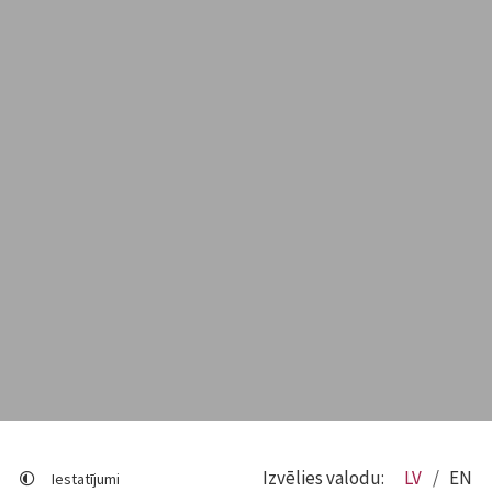
Izvēlies valodu:
LV
EN
Iestatījumi