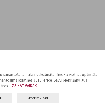
ņu izmantošanai, tiks nodrošināta tīmekļa vietnes optimāla
zmantosim sīkdatnes Jūsu ierīcē. Savu piekrišanu Jūs
atnes.
UZZINĀT VAIRĀK
.
I
ATCELT VISAS