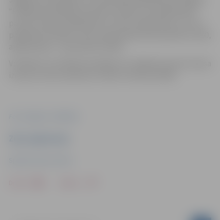
“Plānojam piedāvāt arī jaukto stafeti, kurā dalībnieki
posmus veiks, pārsēžoties no vieta veida jahtas uz citu,”
papildina A.Pampe. Starts abas dienas būs pulksten 11:00,
apbalvošana – ap pulksten 16:00.
Vienlaikus 22. jūnijā norisināsies arī Jelgavas junioru kausa
izcīņa ar startu pulksten 11:00 un finišu ap 16:00.
Foto: Jelgavas Jahtklubs
Ziņu sagatavoja
Sporta servisa centrs
Drukāt
Dalīties