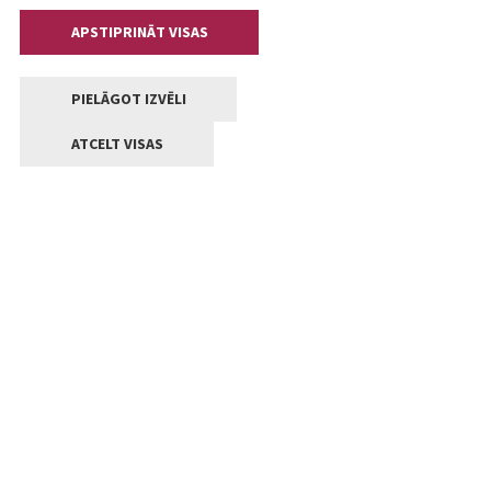
APSTIPRINĀT VISAS
PIELĀGOT IZVĒLI
ATCELT VISAS
Kontakti
Jelgavas valstpilsētas pašvaldība
Lielā iela 11, Jelgava, LV-3001
+371 63005522