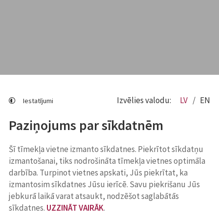
Izvēlies valodu:
LV
EN
Iestatījumi
Paziņojums par sīkdatnēm
Šī tīmekļa vietne izmanto sīkdatnes. Piekrītot sīkdatņu
izmantošanai, tiks nodrošināta tīmekļa vietnes optimāla
darbība. Turpinot vietnes apskati, Jūs piekrītat, ka
izmantosim sīkdatnes Jūsu ierīcē. Savu piekrišanu Jūs
jebkurā laikā varat atsaukt, nodzēšot saglabātās
sīkdatnes.
UZZINĀT VAIRĀK
.