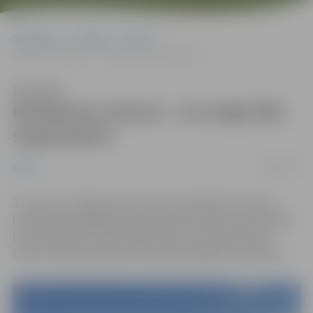
Sākumlapa
Jaunumi
Sports
Burāšanas sezona – no maija līdz septembrim
Klausīties
Burāšanas sezona – no maija līdz
septembrim
23/05/2025
Sports
To, ka cauri Jelgavai plūst upe, kā priekšrocību izjūt
burātāji, piedāvājot gan atpūtas braucienus, gan rīkojot
burāšanas sacensības. Šogad notiks “Jelgavas kausa
izcīņa” septiņos posmos un paraburāšanas sacensības.