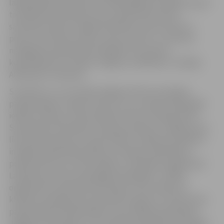
laikapstākļu dēļ nebūs tās nebūs jāpārceļ vai jāatceļ (par
to jahtklubs informēs savos sociālo tīklu kontos
sacensību dienā). “Šogad nolēmām ieviest ko jaunu –
pirmo reizi rīkosim kausa izcīņu posmos, un sezonas
noslēgumā noskaidrosim labākos visu posmu
kopvērtējumā,” norāda “Jelgavas Jahtkluba” vadītājs
Aleksandrs Jakovļevs.
Savukārt 21. un 22. jūnijā Jelgavā notiks sacensības
paraburāšanā “Ja grib, tad var”, ko, turpinot 2018. gadā
iesākto tradīciju, rīkos biedrība “Razzo Sailing team”.
Sacensības norisināsies Lielupes posmā no Jelgavas pils
līdz ūdenstūrisma un sporta bāzei. “Pasākuma mērķis ir
integrēt sabiedrībā cilvēkus ar īpašām vajadzībām,
popularizēt viņu vidū burāšanu, vienlaikus sagatavojot
Latvijas sportistus speciālajai olimpiādei,” norāda
organizatoru pārstāvis Alfs Pampe. Viņš norāda, ka
klubam izveidojusies draudzība ar igauņu un lietuviešu
paraburāšanas federācijām, kas atzinīgi novērtējušas
Jelgavas sacensības un uzaicinātas piedalīties arī šogad.