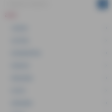
ZIŅAS
JAUNUMI
IZGLĪTĪBA
NODARBINĀTĪBA
PASĀKUMI
PAŠVALDĪBA
PILSĒTA
SABIEDRĪBA