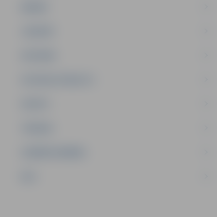
ĢIMENE
JAUNIEŠI
SATIKSME
SOCIĀLAIS ATBALSTS
SPORTS
TŪRISMS
UZŅĒMĒJDARBĪBA
NVO