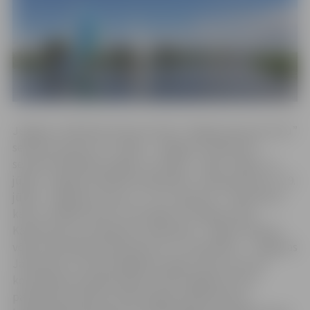
Jelgavas Jahtklubs šosezon rīkos “Jelgavas kausa izcīņu”
septiņos posmos: 31. maijā – “Jelgavas Jahtkluba”
sezonas atklāšanas regati, 22. jūnijā – “Līgo” regati, 12.
jūlijā – Jelgavas atklāto čempionātu “Lielupes kauss”, 19.
jūlijā – “Kapteiņu kausu”, 2. un 3. augustā – “Kalnciema
kausu–NIMFAs kausu” jeb regati no Jelgavas līdz
Kalnciemam un atpakaļ, 6. septembrī – regati “Rudens
vējš” Aivara Āboliņa piemiņai un 27. septembrī – “Jelgavas
Jahtkluba” sezonas slēgšanas regati, pēc kuras būs
kopvērtējuma apbalvošana. Visām regatēm starts
paredzēts pulksten 12:00 Jelgavas jahtklubā, ja