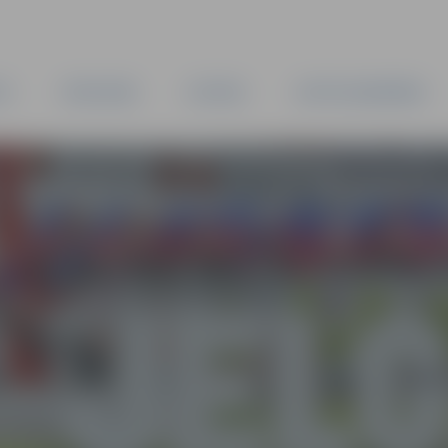
TA
PAŠVALDĪBA
IESTĀDES
KAPITĀLSABIEDRĪBAS