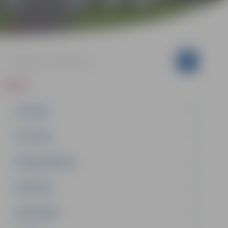
ZIŅAS
JAUNUMI
IZGLĪTĪBA
NODARBINĀTĪBA
PASĀKUMI
PAŠVALDĪBA