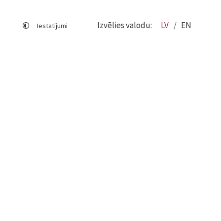
Izvēlies valodu:
LV
EN
Iestatījumi
Lapas karte
Viegli lasīt
Sociālo mediju lietošana