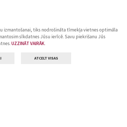
ņu izmantošanai, tiks nodrošināta tīmekļa vietnes optimāla
zmantosim sīkdatnes Jūsu ierīcē. Savu piekrišanu Jūs
atnes.
UZZINĀT VAIRĀK
.
I
ATCELT VISAS
Klientu apkalpošana
ilsētas pašvaldība
Darba laiks
, Jelgava, LV-3001
Pirmdienās
8.00 - 18.00
Otrdienās
8.00 - 17.00