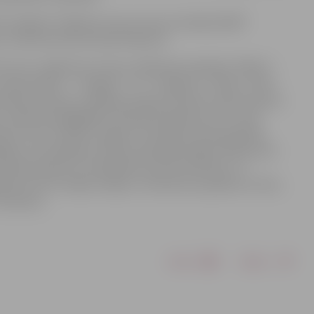
ts burāšanā “Jelgavas junioru kauss burāšanā 2026”
avas Jahtkluba kausa kopvērtējumā.
ie mums Jelgavā no Usmas Jahtkluba ieradīsies “Mikro”
klases jahtas – “Tobago”, “Jo”, “Pingvīns”, “Nika”, “Klio”
lībnieku skaitam, plānojam augustā sarīkot tieši šīs klases
s Jahtkluba ilggadēja tradīcija 20. gadsimta 70. un 80.
omā ir divu formātu regates. Pirmajā variantā piedalās
lēgtas, bet pārējās sacenšas nākamajā regatē. Šādi posmi
s klases jahtas var piedalīties piecās sacīkstēs, un
ām šis vēl ir idejas stadijā. Ja nolemsim pasākumu rīkot,
Jakovļevs.
Drukāt
Dalīties