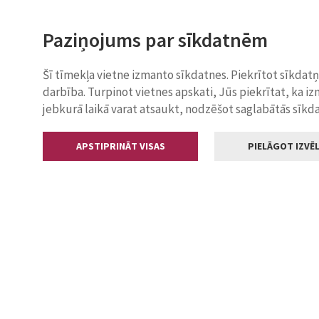
Paziņojums par sīkdatnēm
Šī tīmekļa vietne izmanto sīkdatnes. Piekrītot sīkdat
darbība. Turpinot vietnes apskati, Jūs piekrītat, ka i
jebkurā laikā varat atsaukt, nodzēšot saglabātās sīkd
APSTIPRINĀT VISAS
PIELĀGOT IZVĒL
Kontakti
Jelgavas valstp
Lielā iela 11