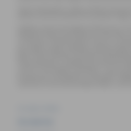
Tāpat 6. jūnijā ieplānots Jelgavas atklātais čempionā
Optimist, Laser laivu klasēs, bet tas neietilpst Jelg
Iespējams, šosezon mūs sagaida arī kāds jaunums. “P
klases jahta “Vinda”. Mums pašiem jau ir sešas “Mikro” 
un “Skorpions”. Palielinoties jahtu un līdz ar to arī da
jahtu regati vai regati ar pārsēšanos, kāda bija Jelgava
gados,” stāsta A.Jakovļevs. Viņš ieskicē, ka šobrīd pad
vienas klases jahtas, un pēdējās vietas tabulā tiek izs
var būt 3–5. Otra iespēja ir ar pārsēšanos – piecas viena
komandas katru reizi pārsēžas uz citām jahtām. “Pagaid
ziņosim par to mūsu kluba sociālajos medijos,” sola A.
Foto: Jelgavas Jahtklubs
Ziņu sagatavoja