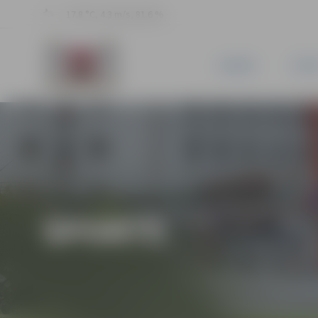
17.8 °C, 4.3 m/s, 81.6 %
JAUNUMI
PILSĒ
SPORTS