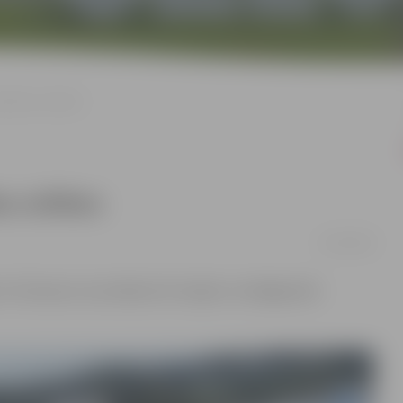
ilsētas svētkos
as svētkos
21/05/2026
Arī šosezon, kas sāksies 30. maijā un noslēgsies26.