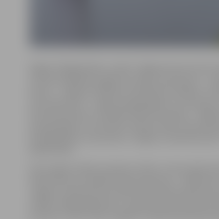
Šogad, līdzīgi kā pērn, notiks “Jelgavas kausa izcīņa
sezonas atklāšanas regate 30. maijā, otrais posms – “Lī
posms – Jelgavas atklātais čempionāts burāšanā, “Liel
ceturtais posms – regate pieaugušajiem un junioriem “
līdz Kalnciemam un atpakaļ “Kalnciema Kauss – NIMFAs
pieaugušajiem un junioriem “Rudens vējš” Aivara Āboli
pieaugušajiem un junioriem “Jelgavas Jahtkluba kauss
apbalvošana.
Visas regates sāksies pulksten 12:00, un tās aicināti vēr
Kalnciemam un atpakaļ “Kalnciema Kauss – NIMFAs Kauss
Jelgavas Jahtkluba teritorijā, Kalnciemā ieradīsimies
svētkos. Nākamajā dienā, 2. augustā, Kalnciemā starts 
pulksten 17:00,” stāsta Jelgavas Jahtkluba pārstāvis 