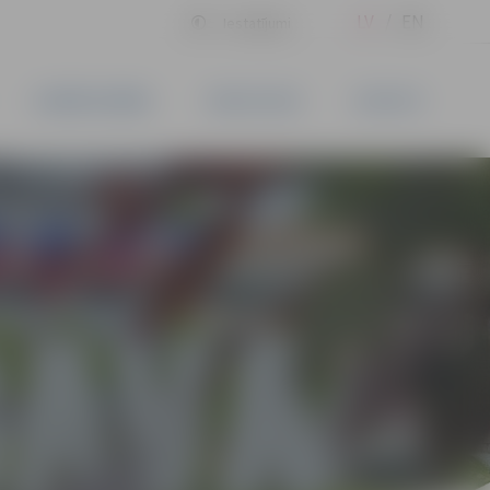
LV
EN
Iestatījumi
UZŅĒMĒJDARBĪBA
PAKALPOJUMI
KONTAKTI