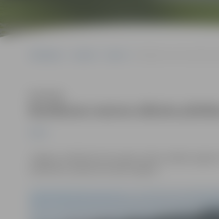
Sākumlapa
Jaunumi
Sports
Burāšanas sezona sāksies p
Klausīties
Burāšanas sezona sāksies pilsēt
Sports
Jelgavas Jahtklubs katru gadu sarīko vairākas regates. 
septembrī, plānotas astoņas regates.