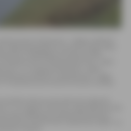
” septiņos posmos. Pirmais posms – “Jelgavas Jahtkluba”
go” regate pieaugušajiem un junioriem 23. jūnijā, trešais
upes kauss” pieaugušajiem un junioriem 4. jūlijā,
JJK kapteiņu kauss” 18. jūlijā, piektais posms – regate
 Kauss” 1. un 2. augustā, sestais posms – regate
ņa piemiņai 5. septembrī un septītais posms – regate
” 26. septembrī, pēc kuras būs arī sezonas uzvarētāju
ot skatītāji. Izņēmums norises laika ziņā ir regate līdz
” 1. un 2. augustā. “Starts būs 1. augustā pulksten 12:00
 ap pulksten 18:00 vakarā un piedalīsumies Kalnciema
būs pulksten 11:00, bet finišs un apbalvošana Jelgavā – ap
Aleksandrs Jakovļevs.