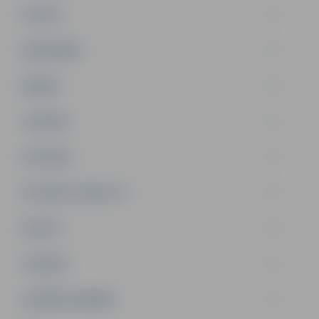
PILSĒTA
SABIEDRĪBA
ĢIMENE
JAUNIEŠI
SATIKSME
SOCIĀLAIS ATBALSTS
SPORTS
TŪRISMS
UZŅĒMĒJDARBĪBA