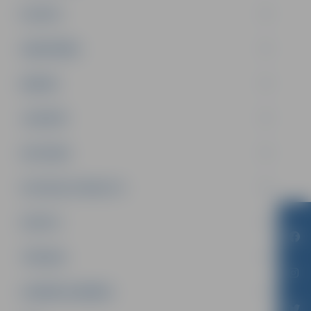
PILSĒTA
SABIEDRĪBA
ĢIMENE
JAUNIEŠI
SATIKSME
SOCIĀLAIS ATBALSTS
SPORTS
TŪRISMS
UZŅĒMĒJDARBĪBA