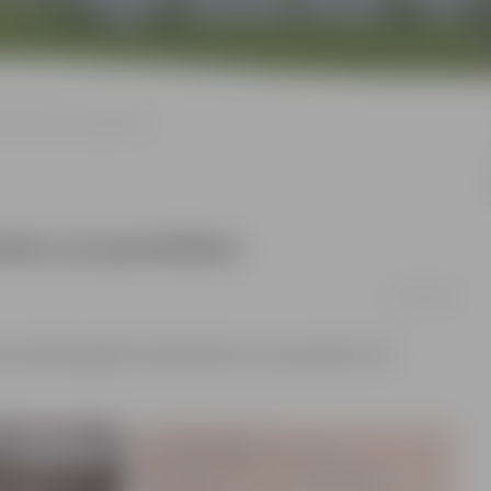
s bērniem un jauniešiem
niem un jauniešiem
26/11/2024
sacensības galda tenisā bērniem un jauniešiem trīs