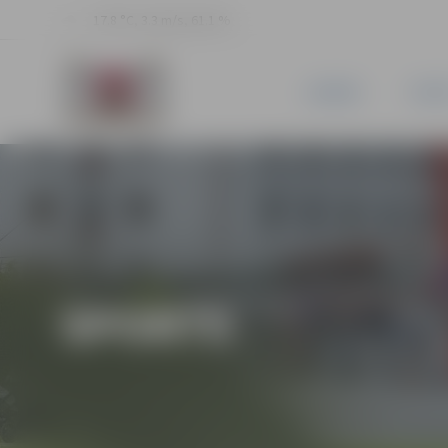
17.8 °C, 3.3 m/s, 61.1 %
JAUNUMI
PILSĒ
SPORTS