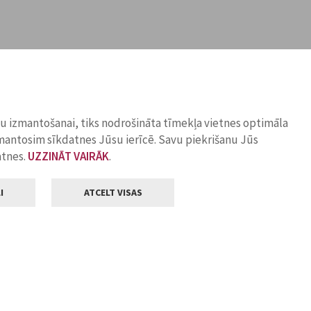
ņu izmantošanai, tiks nodrošināta tīmekļa vietnes optimāla
zmantosim sīkdatnes Jūsu ierīcē. Savu piekrišanu Jūs
atnes.
UZZINĀT VAIRĀK
.
I
ATCELT VISAS
Klientu apkalpošana