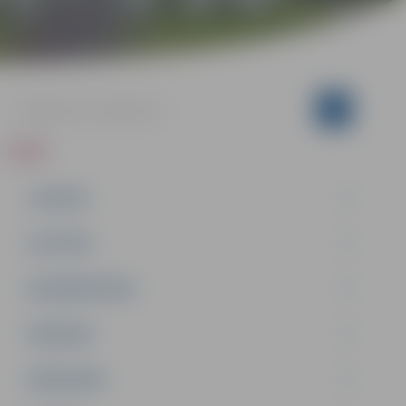
ZIŅAS
JAUNUMI
IZGLĪTĪBA
NODARBINĀTĪBA
PASĀKUMI
PAŠVALDĪBA