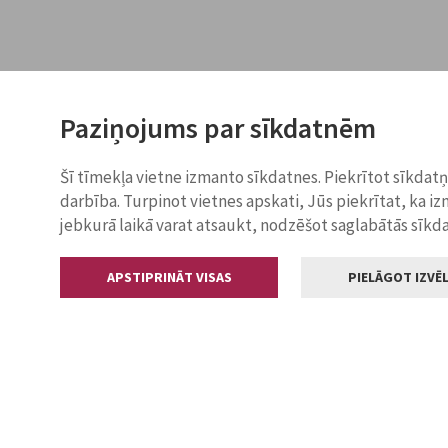
Paziņojums par sīkdatnēm
Šī tīmekļa vietne izmanto sīkdatnes. Piekrītot sīkdat
darbība. Turpinot vietnes apskati, Jūs piekrītat, ka i
jebkurā laikā varat atsaukt, nodzēšot saglabātās sīkd
APSTIPRINĀT VISAS
PIELĀGOT IZVĒL
Kontakti