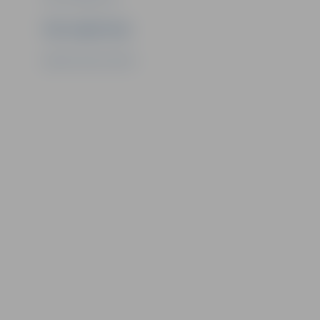
Ziņu sagatavoja
Sporta servisa centrs