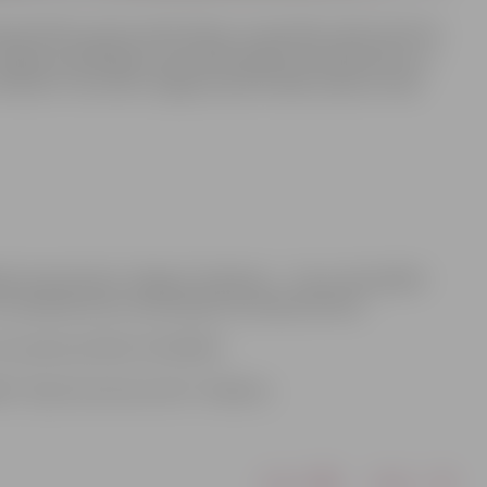
opularizētu sporta veidu bērnu un jauniešu vidū, kā arī lai
 Jelgavas atklātajām sacensībām galda tenisā bērniem un
 februārī. Tās notiks Jelgavas sporta hallē, sākums visās
da tenisa kluba “Jelgava” biedriem – 7 eiro, kā arī jābūt
var samaksāt pirms sacensībām (tā maksā 10 eiro).
ai zvanot pa tālruni 22125343.
es “Sporta servisa centrs” atbalstu.
Drukāt
Dalīties