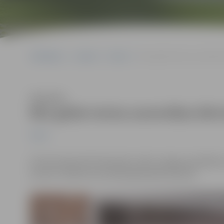
Sākumlapa
Jaunumi
Sports
Būs galda tenisa sacensība
Klausīties
Būs galda tenisa sacensības bēr
Sports
No decembra līdz februārim notiks Jelgavas atklātās 
posmos. Dalībai sacensībās jāpiesakās iepriekš.