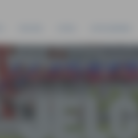
TA
PAŠVALDĪBA
IESTĀDES
KAPITĀLSABIEDRĪBAS