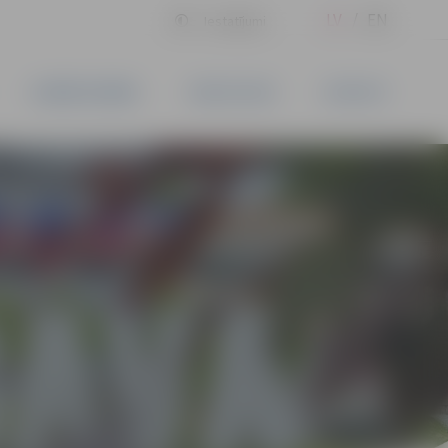
LV
EN
Iestatījumi
UZŅĒMĒJDARBĪBA
PAKALPOJUMI
KONTAKTI