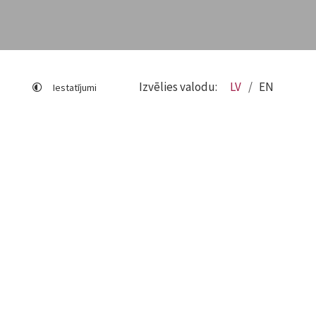
Izvēlies valodu:
LV
EN
Iestatījumi
Lapas karte