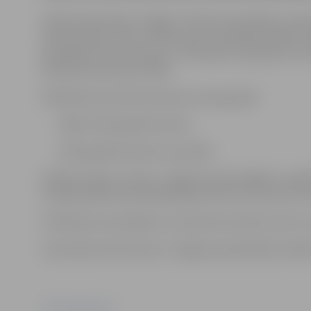
Galda tenisa klubs “Jelgava” rīko šīs sacensības, lai p
popularizētu aktīvu dzīvesveidu šai mērķauditorijai.
jauniešiem būs trīs posmi: 7. decembrī, 18. janvārī, 22.
dienās būs pulksten 10:00.
Dalībnieki sacentīsies divās vecuma grupās:
2008.–2013. gadā dzimušie,
2014. gadā dzimušie un jaunāki.
Dalības maksa ir 10 eiro, Jelgavas iedzīvotājiem un gal
Latvijas Galda tenisa federācijas licencei. Par licenci 
Pietiekties sacensībām var interneta vietnē tt.esit.lv v
Sacensības tiek rīkotas ar Jelgavas pašvaldības iestād
Foto: Pixabay.com