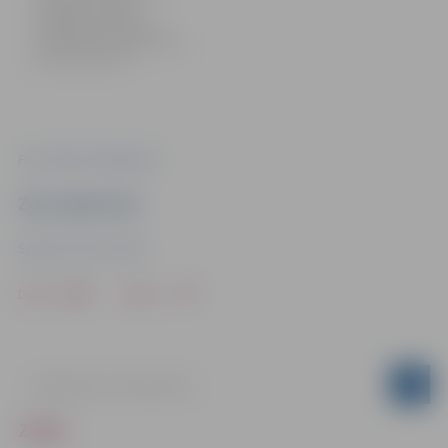
disciplīnās. Jelgavas
vieglatlēte Dace Šteinerte
uzvarēja diska mešanā. Foto:
Mareks Gaļinovskis
Foto: Mareks Gaļinovskis
Ziņu sagatavoja
Sporta servisa centrs
Drukāt
Dalīties
ZIŅAS