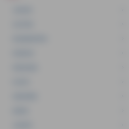
JAUNUMI
IZGLĪTĪBA
NODARBINĀTĪBA
PASĀKUMI
PAŠVALDĪBA
PILSĒTA
SABIEDRĪBA
ĢIMENE
JAUNIEŠI