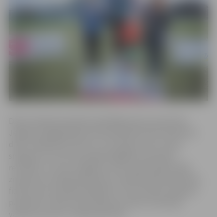
Diska mešanā sievietēm piedalījās piecas sportistes.
Jelgavas Vieglatlētikas kluba pārstāve Dace Šteinerte
disku raidīja 46,70 metrus un izcīnīja uzvaru. Viņas
sniegums ir ceturtais augsvērtīgākais sacensību
rezultāts. “Ar savu sniegumu esmu apmierināta. Šajā
ziemā man veselība bija laba un izdevās ielikt labu bāzi,
fiziski esmu stiprāka nekā pērn. Arī rezultāts tik agram
pavasarim ir labs, kā arī kalpos par labu motivāciju
vasaras sezonai,” norāda sportiste.