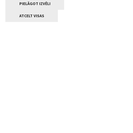
PIELĀGOT IZVĒLI
ATCELT VISAS
Kontakti
Jelgavas valstpilsētas pašvaldība
Lielā iela 11, Jelgava, LV-3001
+371 63005522
pasts@jelgava.lv
Klientu apkalpošana