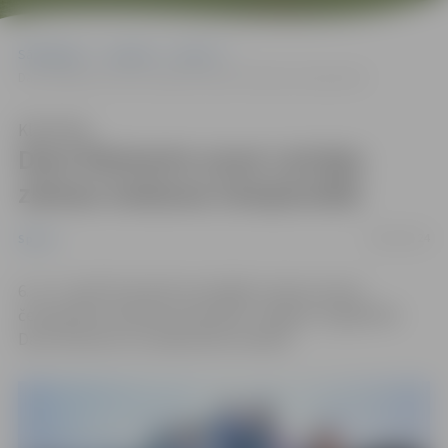
Sākumlapa
Jaunumi
Sports
Dace Šteinerte uzvar Latvijas ziemas mešanas čempionātā
Klausīties
Dace Šteinerte uzvar Latvijas
ziemas mešanas čempionātā
08/04/2024
Sports
6. un 7. aprīlī Ventspilī norisinājās Latvijas ziemas
čempionāts mešanas disciplīnās. Jelgavas vieglatlēte
Dace Šteinerte uzvarēja diska mešanā.