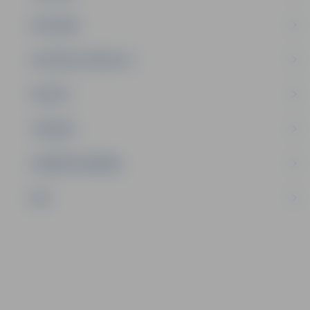
SATIKSME
SOCIĀLAIS ATBALSTS
SPORTS
TŪRISMS
UZŅĒMĒJDARBĪBA
NVO