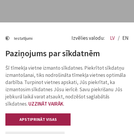
Izvēlies valodu:
LV
EN
Iestatījumi
Paziņojums par sīkdatnēm
Šī tīmekļa vietne izmanto sīkdatnes. Piekrītot sīkdatņu
izmantošanai, tiks nodrošināta tīmekļa vietnes optimāla
darbība. Turpinot vietnes apskati, Jūs piekrītat, ka
izmantosim sīkdatnes Jūsu ierīcē. Savu piekrišanu Jūs
jebkurā laikā varat atsaukt, nodzēšot saglabātās
sīkdatnes.
UZZINĀT VAIRĀK
.
APSTIPRINĀT VISAS