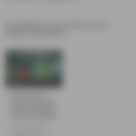
Dace Šteinerte uzvar Latvijas ziemas
mešanas čempionātā
4 bildes
Dace Šteinerte
2024. gada Latvijas
ziemas čempionātā
mešanas disciplīnās
6. un 7. aprīlī Ventspilī
norisinājās Latvijas ziemas
čempionāts mešanas