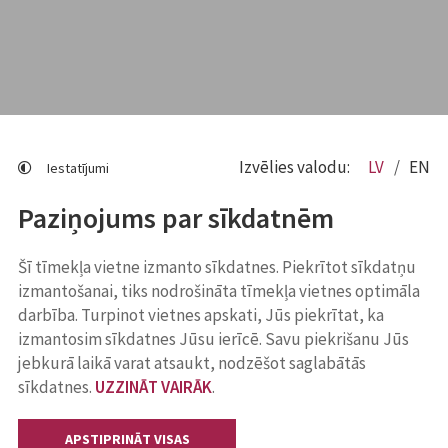
Izvēlies valodu:
LV
EN
Iestatījumi
Paziņojums par sīkdatnēm
Šī tīmekļa vietne izmanto sīkdatnes. Piekrītot sīkdatņu
izmantošanai, tiks nodrošināta tīmekļa vietnes optimāla
darbība. Turpinot vietnes apskati, Jūs piekrītat, ka
izmantosim sīkdatnes Jūsu ierīcē. Savu piekrišanu Jūs
jebkurā laikā varat atsaukt, nodzēšot saglabātās
sīkdatnes.
UZZINĀT VAIRĀK
.
APSTIPRINĀT VISAS