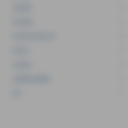
JAUNIEŠI
SATIKSME
SOCIĀLAIS ATBALSTS
SPORTS
TŪRISMS
UZŅĒMĒJDARBĪBA
NVO