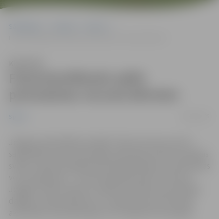
Sākumlapa
Jaunumi
Sports
Fotoorientēšanās spēle pirmsskolas vecuma bērniem
Klausīties
Fotoorientēšanās spēle
pirmsskolas vecuma bērniem
14/05/2025
Sports
Jelgavas pašvaldības iestāde “Sporta servisa centrs”
sadarbībā ar sporta skolotāju Anastasiju Golovku pilsētas
svētku mēnesī piedāvā aktivitāti ģimenēm ar pirmsskolas
vecuma bērniem – fotoorientēšanās spēli “Izkusties
Jelgavā!”. Bērni kopā ar vecākiem aicināti atrast pilsētā
dažādus vides elementus un izpildīt pie tiem fiziskas
aktivitātes. Aktivitāte ilgs no 19. maija līdz 19. jūnijam.