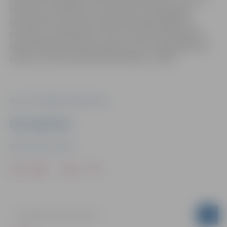
izmantoti, lai apkopotu rezultātus un atspoguļotu
aktivitātes norisi, kā arī nepieciešamības gadījumā
sazinātos ar dalībniekiem. Pēc rezultātu apkopošanas
organizētāji personīgi sazināsies ar balvu ieguvējiem pa
e-pastu, no kura būs iesūtītas bildes un video.
Foto: no A.Golovkas privātā arhīva
Ziņu sagatavoja
Sporta servisa centrs
Drukāt
Dalīties