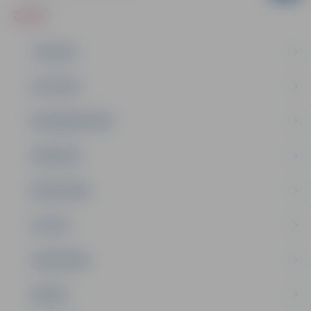
ZIŅAS
JAUNUMI
IZGLĪTĪBA
NODARBINĀTĪBA
PASĀKUMI
PAŠVALDĪBA
PILSĒTA
SABIEDRĪBA
ĢIMENE