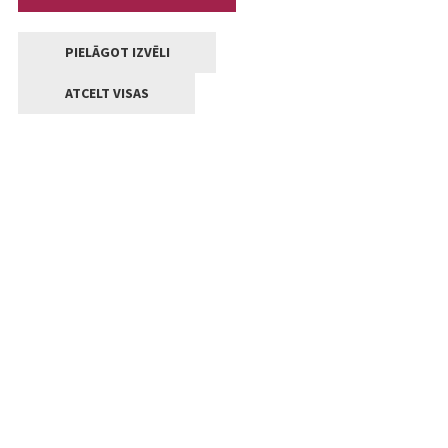
PIELĀGOT IZVĒLI
ATCELT VISAS
Kontakti
Jelgavas valstpilsētas pašvaldība
Lielā iela 11, Jelgava, LV-3001
+371 63005522
pasts@jelgava.lv