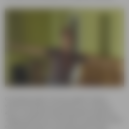
Orientēšanās spēles “Izkusties Jelgavā!” mērķis ir
veicināt pirmsskolas vecuma bērnu un viņu ģimeņu
aktīvu un saturīgu brīvā laika pavadīšanu, iepazīstot
Jelgavas pilsētas vidi, attīstot bērnu novērošanas spējas,
orientēšanās prasmes un sadarbību ģimenes lokā,