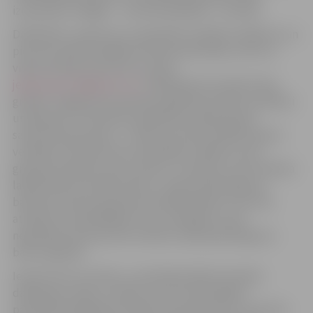
izmantojot rotaļīgu – fotoorientēšanās – formātu.
Dalībnieku uzdevums ir apmeklēt norādītos objektus un
pie tiem izpildīt dažādas fiziskas aktivitātes, foto vai
video liecības iesūtot pa e-pastu
jelgavasporto@gmail.com
. Dalībnieki tiks dalīti divās
grupās: Jelgavas pirmsskolas izglītības iestāžu audzēkņi
un ģimenes. Pirmsskolas izglītības iestāžu grupā
sacentīsies grupiņas – uzdevumus bērni pildīs kopā ar
vecākiem, bet par katru apmeklētu objektu savai
grupiņai nopelnīs vienu punktu. Grupiņas, kuras mēneša
laikā sakrās visvairāk punktu, saņems pārsteiguma
balviņas. Ģimeņu grupā starp dalībniekiem, kuri būs
atraduši un apmeklējuši visus 14 objektus, pēc
nejaušības principa tiks noteikti vairāki pārsteiguma
balvu ieguvēji.
Iesūtot foto vai video, e-pastā jānorāda komandas
dalībnieku vārds, uzvārds, vecums (pilni gadi),
pārstāvētā izglītības iestāde un grupiņa (ja ir). Dati tiks