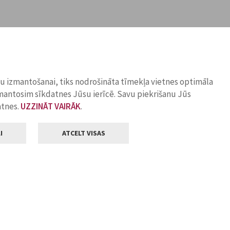
ņu izmantošanai, tiks nodrošināta tīmekļa vietnes optimāla
zmantosim sīkdatnes Jūsu ierīcē. Savu piekrišanu Jūs
atnes.
UZZINĀT VAIRĀK
.
I
ATCELT VISAS
Klientu apkalpošana
ilsētas pašvaldība
Darba laiks