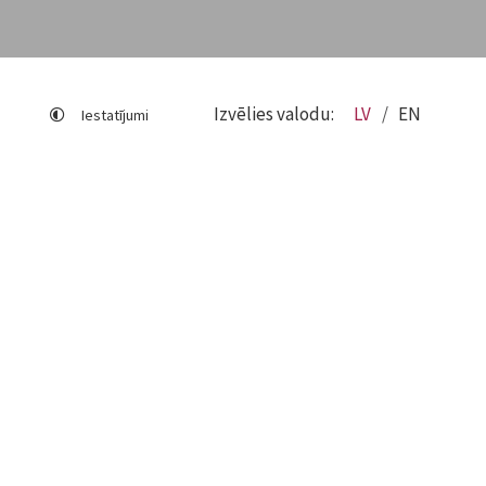
Izvēlies valodu:
LV
EN
Iestatījumi
Lapas karte
Viegli lasīt