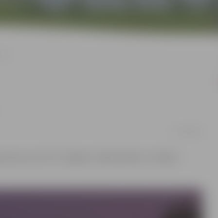
nza
22/10/2024
a sezona, kurā “FS Jelgava”, tāpat kā pērn, izcīnījusi