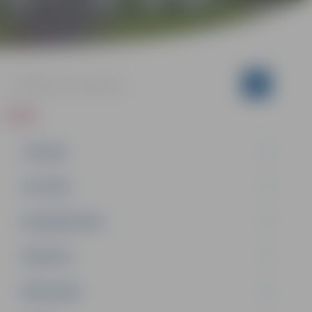
ZIŅAS
JAUNUMI
IZGLĪTĪBA
NODARBINĀTĪBA
PASĀKUMI
PAŠVALDĪBA