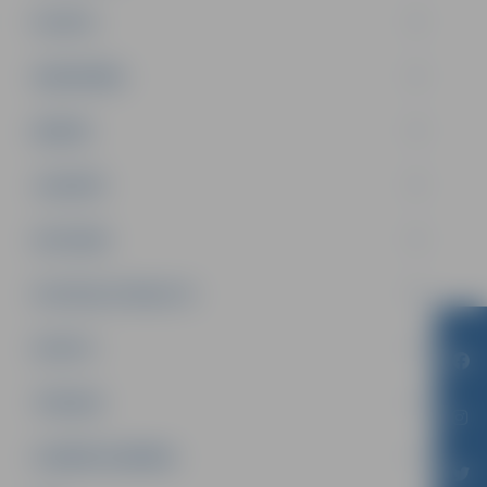
PILSĒTA
SABIEDRĪBA
ĢIMENE
JAUNIEŠI
SATIKSME
SOCIĀLAIS ATBALSTS
SPORTS
TŪRISMS
UZŅĒMĒJDARBĪBA