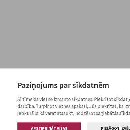
Paziņojums par sīkdatnēm
Šī tīmekļa vietne izmanto sīkdatnes. Piekrītot sīkdat
darbība. Turpinot vietnes apskati, Jūs piekrītat, ka i
jebkurā laikā varat atsaukt, nodzēšot saglabātās sīkd
APSTIPRINĀT VISAS
PIELĀGOT IZVĒL