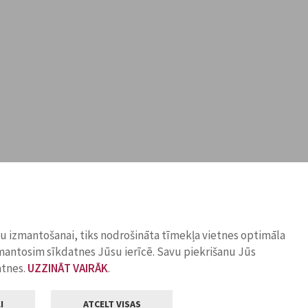
ņu izmantošanai, tiks nodrošināta tīmekļa vietnes optimāla
zmantosim sīkdatnes Jūsu ierīcē. Savu piekrišanu Jūs
atnes.
UZZINĀT VAIRĀK
.
I
ATCELT VISAS