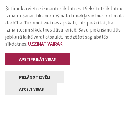
Šī tīmekļa vietne izmanto sīkdatnes. Piekrītot sīkdatņu
izmantošanai, tiks nodrošināta tīmekļa vietnes optimāla
darbība. Turpinot vietnes apskati, Jūs piekrītat, ka
izmantosim sīkdatnes Jūsu ierīcē. Savu piekrišanu Jūs
jebkurā laikā varat atsaukt, nodzēšot saglabātās
sīkdatnes.
UZZINĀT VAIRĀK
.
APSTIPRINĀT VISAS
PIELĀGOT IZVĒLI
ATCELT VISAS