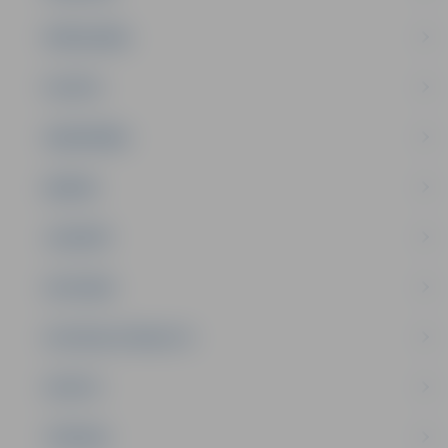
PAŠVALDĪBA
PILSĒTA
SABIEDRĪBA
ĢIMENE
JAUNIEŠI
SATIKSME
SOCIĀLAIS ATBALSTS
SPORTS
TŪRISMS