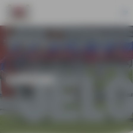
ĢIMENE