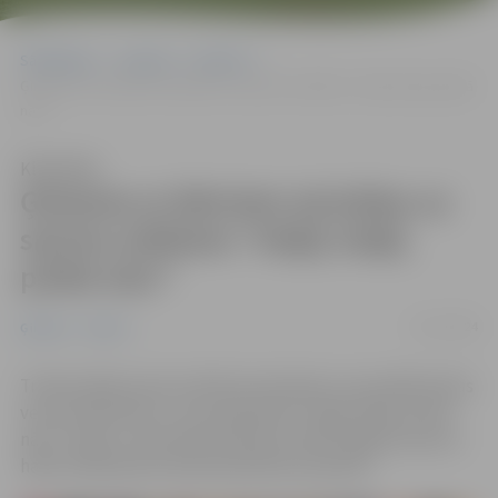
Sākumlapa
Jaunumi
Ģimene
Ģimenes ar bērniem aicinātas uz sporta svētkiem “Heijā, heijā, pulkā
nāc!”
Klausīties
Ģimenes ar bērniem aicinātas uz
sporta svētkiem “Heijā, heijā,
pulkā nāc!”
27/11/2024
Ģimene
Sports
Tradicionālie sporta svētki pirmsskolas un jaunākā skolas
vecuma bērniem un viņu ģimenēm “Heijā, heijā, pulkā
nāc!” notiks 1. decembrī pulksten 10:00 Jelgavas sporta
hallē. Dalībnieki aicināti pieteikties iepriekš.