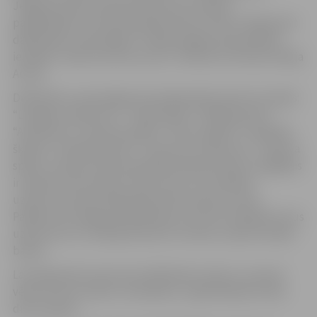
Jelgavā viesosies Ķepu patruļa, kas meklēs
papildinājumu savai komandai. Kā tas notiks? Pārbaudot
dalībnieku superspējas!” atklāj Jelgavas pašvaldības
iestādes “Sporta servisa centrs” direktora vietniece Maija
Actiņa.
Dalībnieku superspējas tiks pārbaudītas desmit stacijās:
“Lecīgais uzdevums”, “Trāpi mērķī”, “Šķēršļu josla”,
“Atrodi īsto”, “Atmiņas spēle”, “Noturi gaisā”, “Lidojošie
šķīvīši”, “Veiklības josla”, “Līdzsvara uzdevums”, “Sporta
spēle”. Stacijas varēs apmeklēt jauktā secībā, svarīgākais
ir izpildīt visus desmit uzdevumus. Par izpildītu
uzdevumu bērni dalībnieka kartē saņems uzlīmi.
Pasākuma noslēgumā dalībnieki, kuri būs izpildījuši visus
uzdevumus un sakrājuši desmit uzlīmes, saņems saldas
balvas.
Lai prognozētu aptuveno dalībnieku skaitu un ņemot
vērā, ka vietu skaits ir ierobežots, reģistrēšanās notiks
divos etapos: