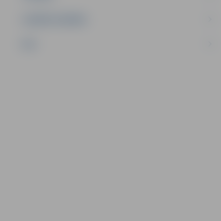
UZŅĒMĒJDARBĪBA
NVO