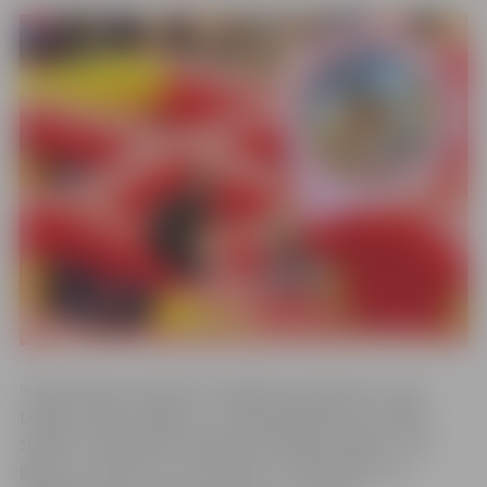
“Heijā, heijā, pulkā nāc!” piedāvā visai ģimenei – gan
bērniem, gan vecākiem – kopā piedalīties sportiskās
spēlēs un atrakcijās. Pasākuma mērķauditorija ir 4–10
gadus veci bērni un viņu ģimenes. “Pačukstēšu, ka