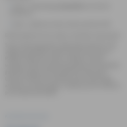
etaps – tiešsaistē
ej.uz/heija2024
no 25. līdz 29.
novembrim,
etaps – pasākuma norises vietā no pulksten 9:45.
Dalība pasākumā ir bez maksas. Līdzi jāņem maiņas apavi.
Sporta svētkus ģimenēm “Heijā, heijā, pulkā nāc!” rīko
Jelgavas pašvaldības iestāde “Sporta servisa centrs”.
Pasākums ilgs divas stundas. Tā mērķis ir veicināt
veselīgu un aktīvu dzīvesveidu ģimenēs, kā arī piedāvāt
ģimenēm iespēju tieši tā pavadīt brīvo laiku kopā.
Uzdevumi veidoti tā, lai sekmētu bērnu fizisko spēju
attīstību un kustību apguvi, veidojot pozitīvu attieksmi
pret fiziskām aktivitātēm.
Foto: Sporta servisa centrs