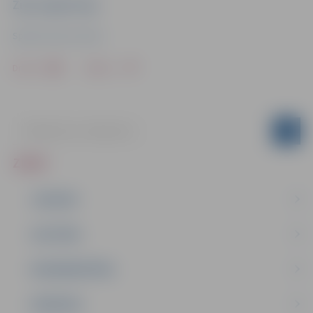
Ziņu sagatavoja
Sporta servisa centrs
Drukāt
Dalīties
ZIŅAS
JAUNUMI
IZGLĪTĪBA
NODARBINĀTĪBA
PASĀKUMI