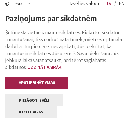
Izvēlies valodu:
LV
EN
Iestatījumi
Paziņojums par sīkdatnēm
Šī tīmekļa vietne izmanto sīkdatnes. Piekrītot sīkdatņu
izmantošanai, tiks nodrošināta tīmekļa vietnes optimāla
darbība. Turpinot vietnes apskati, Jūs piekrītat, ka
izmantosim sīkdatnes Jūsu ierīcē. Savu piekrišanu Jūs
jebkurā laikā varat atsaukt, nodzēšot saglabātās
sīkdatnes.
UZZINĀT VAIRĀK
.
APSTIPRINĀT VISAS
PIELĀGOT IZVĒLI
ATCELT VISAS