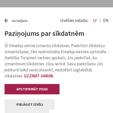
Izvēlies valodu:
LV
EN
Iestatījumi
Paziņojums par sīkdatnēm
Šī tīmekļa vietne izmanto sīkdatnes. Piekrītot sīkdatņu
izmantošanai, tiks nodrošināta tīmekļa vietnes optimāla
darbība. Turpinot vietnes apskati, Jūs piekrītat, ka
izmantosim sīkdatnes Jūsu ierīcē. Savu piekrišanu Jūs
jebkurā laikā varat atsaukt, nodzēšot saglabātās
sīkdatnes.
UZZINĀT VAIRĀK
.
APSTIPRINĀT VISAS
PIELĀGOT IZVĒLI