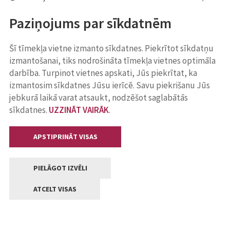
Paziņojums par sīkdatnēm
Šī tīmekļa vietne izmanto sīkdatnes. Piekrītot sīkdatņu
izmantošanai, tiks nodrošināta tīmekļa vietnes optimāla
darbība. Turpinot vietnes apskati, Jūs piekrītat, ka
izmantosim sīkdatnes Jūsu ierīcē. Savu piekrišanu Jūs
jebkurā laikā varat atsaukt, nodzēšot saglabātās
sīkdatnes.
UZZINĀT VAIRĀK
.
APSTIPRINĀT VISAS
PIELĀGOT IZVĒLI
ATCELT VISAS