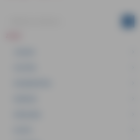
ZIŅAS
JAUNUMI
IZGLĪTĪBA
NODARBINĀTĪBA
PASĀKUMI
PAŠVALDĪBA
PILSĒTA