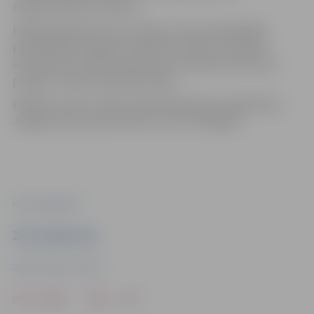
nepieciešamais inventārs.
Dalība pasākumā ir bez maksas un bez iepriekšējas
pieteikšanās. Pasākums sāksies pulksten 11:00, bet
interesenti aicināti ierasties jau no pulksten 10:30, lai
paspētu visiem piemeklēt slidas.
Pasākumu rīko Latvijas Hokeja federācija sadarbībā ar
Jelgavas ledus sporta skolu un HK “Zemgale”.
Foto: publicitātes
Ziņu sagatavoja
Sporta servisa centrs
Drukāt
Dalīties