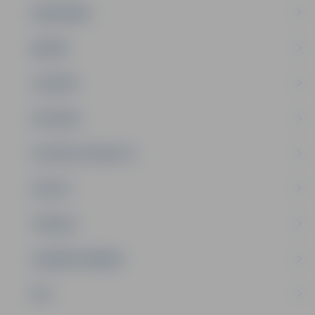
SABIEDRĪBA
ĢIMENE
JAUNIEŠI
SATIKSME
SOCIĀLAIS ATBALSTS
SPORTS
TŪRISMS
UZŅĒMĒJDARBĪBA
NVO