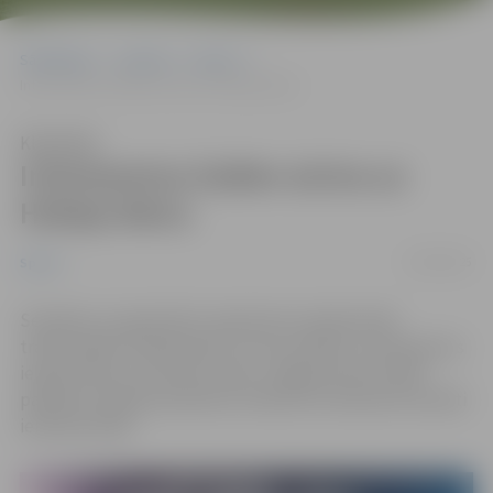
Sākumlapa
Jaunumi
Sports
Interesentus šodien aicina uz Hokeja dienu
Klausīties
Interesentus šodien aicina uz
Hokeja dienu
03/09/2025
Sports
Sestdien, 6. septembrī, daudzviet Latvijā notiks
tradicionālā “Hokeja diena”, kuras mērķis ir interesentus
iepazīstināt ar šo sporta veidu. Jelgavas ledus hallē
pasākums sāksies pulksten 11:00, bet interesenti aicināti
ierasties ātrāk.