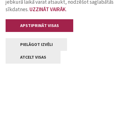
jebkurā laikā varat atsaukt, nodzēšot saglabātās
sīkdatnes.
UZZINĀT VAIRĀK
.
APSTIPRINĀT VISAS
PIELĀGOT IZVĒLI
ATCELT VISAS
Kontakti
Jelgavas valstpilsētas pašvaldība
Lielā iela 11, Jelgava, LV-3001