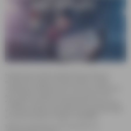
Hokeja diena ir lieliska iespēja ikvienam zēnam un
meitenei līdz 12 gadu vecumam uzkāpt uz slidām
iemēģināt sevi hokejista lomā. Tiem, kas to darīs pirmo
reizi, palīdzēs Jelgavas Ledus sporta skolas un HK
“Zemgale” treneri, kuri arī iepazīstinās ar Ledus skolas
un kluba aktivitātēm. Meitenēm būs iespēja slidot kopā
ar sieviešu komandas “Zemgale” spēlētājām.
Pasākuma laikā bērniem tiks nodrošināts viss