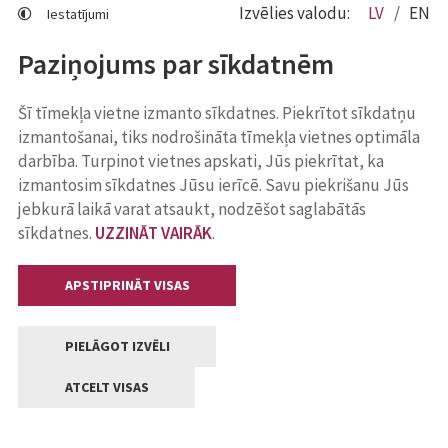
Izvēlies valodu:
LV
EN
Iestatījumi
Paziņojums par sīkdatnēm
Šī tīmekļa vietne izmanto sīkdatnes. Piekrītot sīkdatņu
izmantošanai, tiks nodrošināta tīmekļa vietnes optimāla
darbība. Turpinot vietnes apskati, Jūs piekrītat, ka
izmantosim sīkdatnes Jūsu ierīcē. Savu piekrišanu Jūs
jebkurā laikā varat atsaukt, nodzēšot saglabātās
sīkdatnes.
UZZINĀT VAIRĀK
.
APSTIPRINĀT VISAS
PIELĀGOT IZVĒLI
ATCELT VISAS