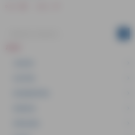
Drukāt
Dalīties
ZIŅAS
JAUNUMI
IZGLĪTĪBA
NODARBINĀTĪBA
PASĀKUMI
PAŠVALDĪBA