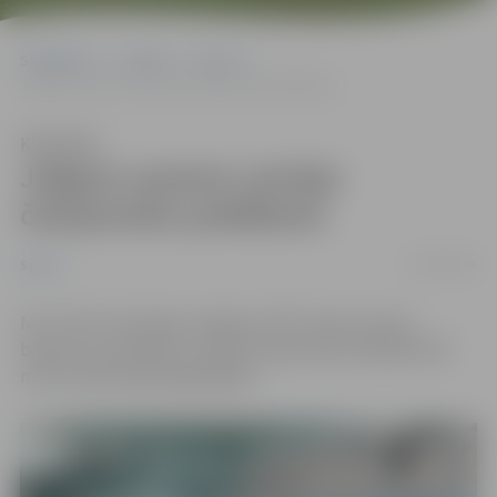
Sākumlapa
Jaunumi
Sports
Jelgava uzņems Latvijas čempionātu peldēšanā
Klausīties
Jelgava uzņems Latvijas
čempionātu peldēšanā
05/06/2026
Sports
No 12. līdz 14. jūnijam Jelgavā, LBTU Sporta nama
baseinā, norisināsies Latvijas čempionāts peldēšanā 25
metru baseinā pieaugušajiem.