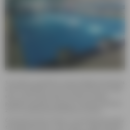
Sacensībās var piedalīties Latvijas Peldēšanas federācijas
licencēti peldētāji ar otro sporta klasi (50 metros brīvajā
stilā – ar pirmo sporta klasi) un ārvalstu komandu
peldētāji. Sacensības ir pasaules un Eiropas čempionāta
25 metru peldbaseinā kvalifikācijas sacensības.
Čempionāts notiks trīs dienas, un sacensības katru dienu
tiks organizētas divās – rīta un vakara – sesijās. Piektdien