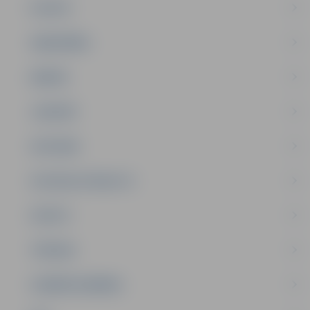
PILSĒTA
SABIEDRĪBA
ĢIMENE
JAUNIEŠI
SATIKSME
SOCIĀLAIS ATBALSTS
SPORTS
TŪRISMS
UZŅĒMĒJDARBĪBA