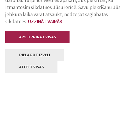
darbība. Turpinot vietnes apskati, Jūs piekrītat, ka
izmantosim sīkdatnes Jūsu ierīcē. Savu piekrišanu Jūs
jebkurā laikā varat atsaukt, nodzēšot saglabātās
sīkdatnes.
UZZINĀT VAIRĀK
.
APSTIPRINĀT VISAS
PIELĀGOT IZVĒLI
ATCELT VISAS
Kontakti