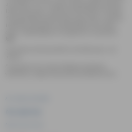
un sestdien, 12. un 13. jūnijā, rīta sesija sāksies pulksten
10:00, vakara sesija – pulksten 17:00. Svētdien, 14. jūnijā,
rīta sesija sāksies pulksten 9:00, vakara sesija – pulksten
16:00. Rīta sesijā plānoti priekšpeldējumi, bet vakara
sesijā – fināla peldējumi. Ar programmu var iepazīties
ŠEIT
.
Sacensības aicināti apmeklēt arī skatītāji, ieeja – bez
maksas.
Čempionātu rīko Latvijas Peldēšanas federācija
sadarbībā ar Jelgavas Specializēto peldēšanas skolu.
Foto: Jelgavas pašvaldība
Ziņu sagatavoja
Sporta servisa centrs