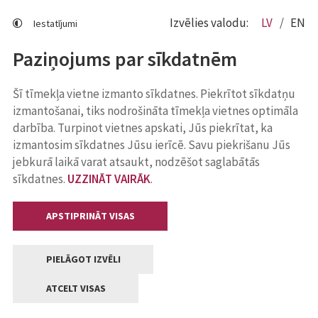
Izvēlies valodu:
LV
EN
Iestatījumi
Paziņojums par sīkdatnēm
Šī tīmekļa vietne izmanto sīkdatnes. Piekrītot sīkdatņu
izmantošanai, tiks nodrošināta tīmekļa vietnes optimāla
darbība. Turpinot vietnes apskati, Jūs piekrītat, ka
izmantosim sīkdatnes Jūsu ierīcē. Savu piekrišanu Jūs
jebkurā laikā varat atsaukt, nodzēšot saglabātās
sīkdatnes.
UZZINĀT VAIRĀK
.
APSTIPRINĀT VISAS
PIELĀGOT IZVĒLI
ATCELT VISAS