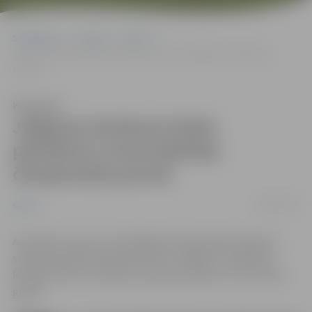
Sākumlapa
Jaunumi
Sports
Jelgavas šaušanas kluba pārstāvim uzvara Baltijas čempionāta
posmā
Klausīties
Jelgavas šaušanas kluba
pārstāvim uzvara Baltijas
čempionāta posmā
08/05/2025
Sports
Aizvadīts otrais no trim Baltijas čempionāta posmiem
stenda šaušanā. Šaušanas kluba “Jelgava” audzēknis
Ričards Zorovs izcīnīja uzvaru junioru jeb U-21 vecuma
grupā.