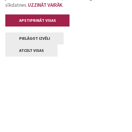
sīkdatnes.
UZZINĀT VAIRĀK
.
APSTIPRINĀT VISAS
PIELĀGOT IZVĒLI
ATCELT VISAS
Kontakti
Jelgavas valstpilsētas pašvaldība
Lielā iela 11, Jelgava, LV-3001