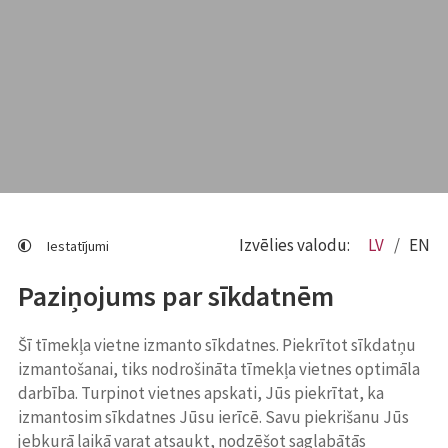
Izvēlies valodu:
LV
EN
Iestatījumi
Paziņojums par sīkdatnēm
Šī tīmekļa vietne izmanto sīkdatnes. Piekrītot sīkdatņu
izmantošanai, tiks nodrošināta tīmekļa vietnes optimāla
darbība. Turpinot vietnes apskati, Jūs piekrītat, ka
izmantosim sīkdatnes Jūsu ierīcē. Savu piekrišanu Jūs
jebkurā laikā varat atsaukt, nodzēšot saglabātās