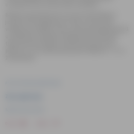
uzvarēja R.Zorova treneris Dainis Upelnieks.
Baltijas čempionātam būs trīs posmi. Kopvērtējums
junioriem tiks aprēķināts pēc visiem trim posmiem,
vērtējot divus labākos startus. Open jeb pieaugušo grupā
uzvarētāji tiks noskaidroti finālposmā, kas sekos pēc
trijiem posmiem. Baltijas čempionāta trešais posms
plānots 21. un 22. jūnijā, open grupas finālposms – 27. un
28. septembrī.
Foto: no R.Zorova privātā arhīva
Ziņu sagatavoja
Sporta servisa centrs
Drukāt
Dalīties