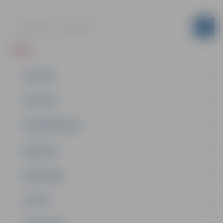
ZIŅAS
JAUNUMI
IZGLĪTĪBA
NODARBINĀTĪBA
PASĀKUMI
PAŠVALDĪBA
PILSĒTA