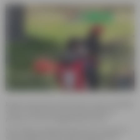
Baltijas čempionātā startē pārstāvji no visām trim Baltijas
valstīm. Otrajā posmā junioru grupā startēja četri
pārstāvji, nu kuriem trāpīgākais bija R.Zorovs.
Viņš startēja arī pieaugušo konkurencē, kur kā viens no
sešiem labākajiem iekļuva finālā. Pieaugušo grupā