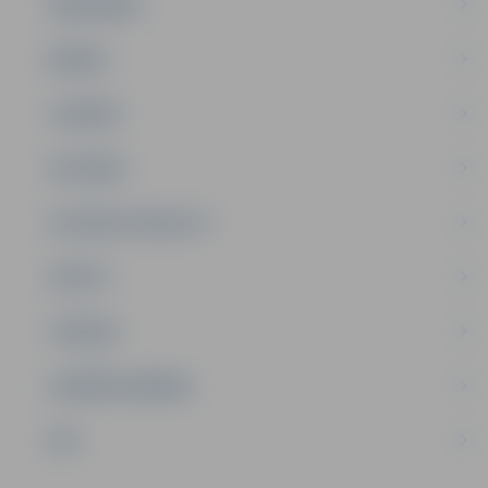
SABIEDRĪBA
ĢIMENE
JAUNIEŠI
SATIKSME
SOCIĀLAIS ATBALSTS
SPORTS
TŪRISMS
UZŅĒMĒJDARBĪBA
NVO